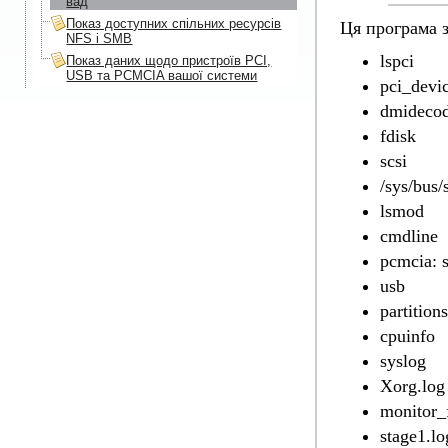
вад
Показ доступних спільних ресурсів
Ця програма з
NFS і SMB
lspci
Показ даних щодо пристроїв PCI,
USB та PCMCIA вашої системи
pci_devi
dmideco
fdisk
scsi
/sys/bus/
lsmod
cmdline
pcmcia: 
usb
partitions
cpuinfo
syslog
Xorg.log
monitor_
stage1.lo