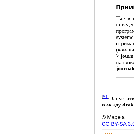
Примі
На час 
виведе
програм
systemd
отримат
(команд
> journa
наприкл
journalc
[
51
]
Запустити
команду
drak
© Mageia
CC BY-SA 3.