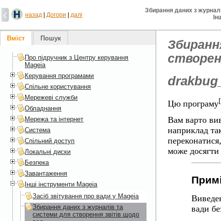
Збирання даних з журналі
назад
|
Догори
|
далі
Ін
Вміст
Пошук
Збиранн
створен
Про підручник з Центру керування
Mageia
Керування програмами
drakbug
Спільне користування
Мережеві служби
[
Цю програму
Обладнання
Вам варто вив
Мережа та інтернет
наприклад та
Система
переконатися,
Спільний доступ
може досягти 
Локальні диски
Безпека
Завантаження
Примі
Інші інструменти Mageia
Засіб звітування про вади у Mageia
Виведен
Збирання даних з журналів та
вади бе
системи для створення звітів щодо