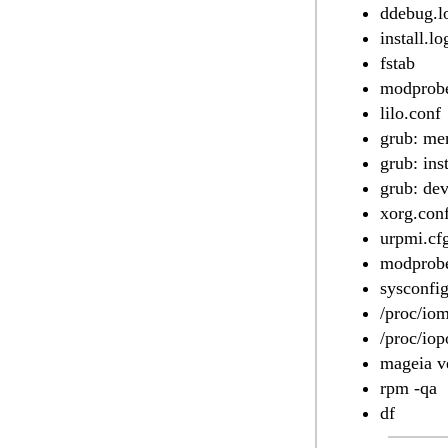
ddebug.l
install.lo
fstab
modprobe
lilo.conf
grub: men
grub: inst
grub: de
xorg.con
urpmi.cf
modprobe
sysconfi
/proc/io
/proc/iop
mageia v
rpm -qa
df