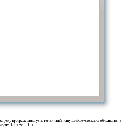
запуску програма виконує автоматичний пошук всіх компонентів обладнання. З
пакунка
ldetect-lst
.