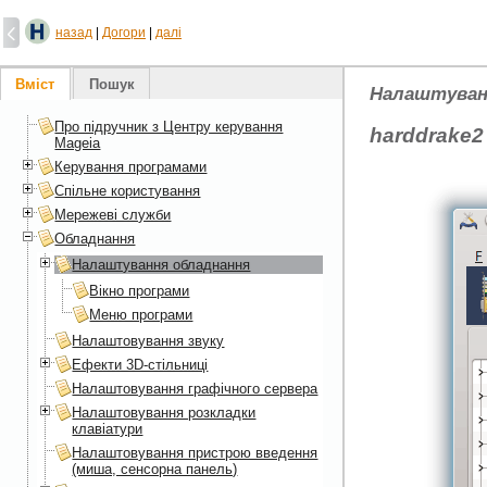
назад
|
Догори
|
далі
Вміст
Пошук
Налаштуван
Про підручник з Центру керування
harddrake2
Mageia
Керування програмами
Спільне користування
Мережеві служби
Обладнання
Налаштування обладнання
Вікно програми
Меню програми
Налаштовування звуку
Ефекти 3D-стільниці
Налаштовування графічного сервера
Налаштовування розкладки
клавіатури
Налаштовування пристрою введення
(миша, сенсорна панель)