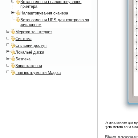
Встановлення і налаштовування
принтера
Налаштовування сканера
Встановлення UPS для контролю за
живленням
Мережа та інтернет
Система
Спільний доступ
Локальні диски
Безпека
Завантаження
Інші інструменти Mageia
За допомогою цієї п
цією метою вона вик
Вікно програм