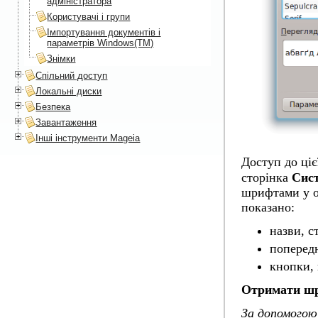
адміністратора
Користувачі і групи
Імпортування документів і
параметрів Windows(TM)
Знімки
Спільний доступ
Локальні диски
Безпека
Завантаження
Інші інструменти Mageia
Доступ до ціє
сторінка
Сис
шрифтами у о
показано:
назви, с
попередн
кнопки,
Отримати шр
За допомогою