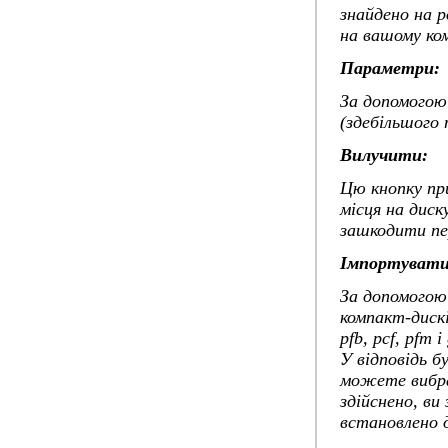
знайдено на 
на вашому ко
Параметри:
За допомогою
(здебільшого
Вилучити:
Цю кнопку пр
місця на дис
зашкодити пе
Імпортувати
За допомогою
компакт-дискі
pfb, pcf, pfm
У відповідь б
можете вибра
здійснено, в
встановлено д