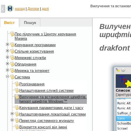
Вилучення та встанов
назад
|
Догори
|
далі
Вміст
Пошук
Вилучен
шрифті
Про підручник з Центру керування
Mageia
Керування програмами
drakfont
Спільне користування
Мережеві служби
Обладнання
Мережа та інтернет
Система
Розпізнавання
Налаштування служб системи
Вилучення та встановлення шрифтів.
Імпорт шрифтів Windows™
Керування параметрами дати і часу
Налаштовування локалізації системи
Перегляд системного журналу
Відкриття консолі від імені