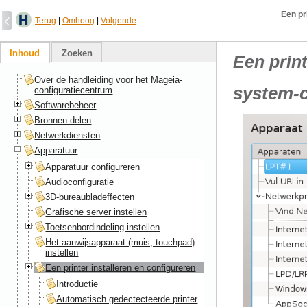
Een pr
Terug
|
Omhoog
|
Volgende
Inhoud
Zoeken
Een print
Over de handleiding voor het Mageia-
system-c
configuratiecentrum
Softwarebeheer
Bronnen delen
Netwerkdiensten
Apparatuur
Apparatuur configureren
Audioconfiguratie
3D-bureaubladeffecten
Grafische server instellen
Toetsenbordindeling instellen
Het aanwijsapparaat (muis, touchpad)
instellen
Een printer installeren en configureren
Introductie
Automatisch gedectecteerde printer