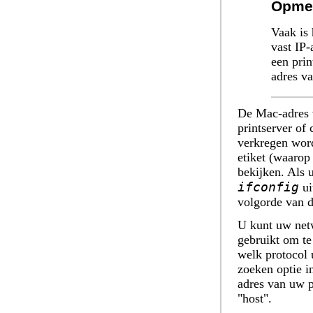
Opme
Vaak is
vast IP-
een prin
adres va
De Mac-adres v
printserver of
verkregen word
etiket (waarop
bekijken. Als 
ifconfig
ui
volgorde van d
U kunt uw netw
gebruikt om t
welk protocol 
zoeken
optie i
adres van uw pr
"host".