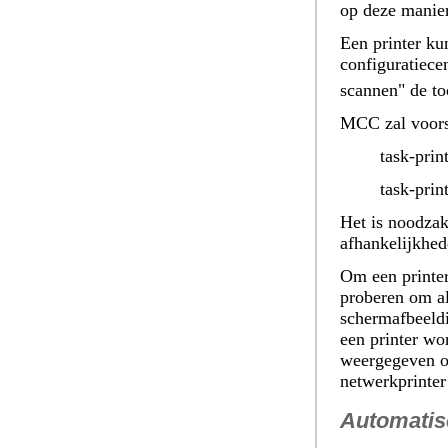
op deze manier
Een printer kun
configuratiece
scannen" de t
MCC zal voorst
task-prin
task-prin
Het is noodzak
afhankelijkhed
Om een printer
proberen om al
schermafbeeldin
een printer wo
weergegeven op
netwerkprinter
Automatis