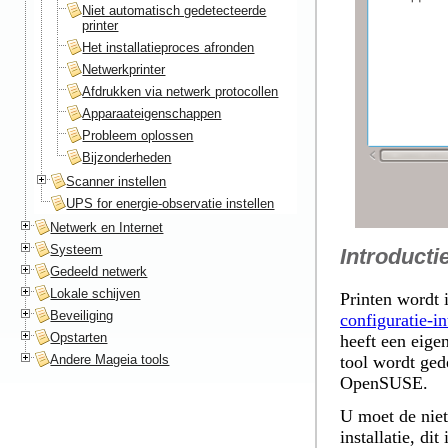
Niet automatisch gedetecteerde
printer
Het installatieproces afronden
Netwerkprinter
Afdrukken via netwerk protocollen
Apparaateigenschappen
Probleem oplossen
Bijzonderheden
Scanner instellen
UPS for energie-observatie instellen
Netwerk en Internet
Systeem
Introducti
Gedeeld netwerk
Lokale schijven
Printen wordt 
Beveiliging
configuratie-in
Opstarten
heeft een eigen
Andere Mageia tools
tool wordt ged
OpenSUSE.
U moet de niet
installatie, d