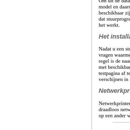
Om uit de datab
model en daarn
beschikbaar zi
dat stuurprogr
het werkt.
Het instal
Nadat u een st
vragen waarmee
regel is de naa
met beschikbar
testpagina af 
verschijnen in 
Netwerkpr
Netwerkprinter
draadloos netw
op een ander we