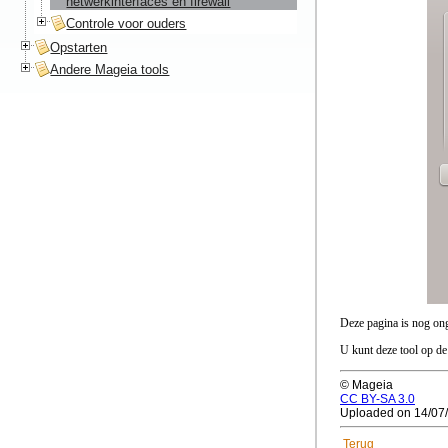
netwerkinterfaces en firewall
Controle voor ouders
Opstarten
Andere Mageia tools
Deze pagina is nog ong
U kunt deze tool op de
© Mageia
CC BY-SA 3.0
Uploaded on 14/07
Terug