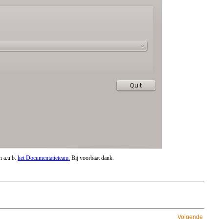
n a.u.b.
het Documentatieteam.
Bij voorbaat dank.
Volgende