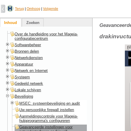
Terug
|
Omhoog
|
Volgende
Inhoud
Zoeken
Geavanceerde 
Over de handleiding voor het Mageia-
drakinvuct
configuratiecentrum
Softwarebeheer
Bronnen delen
Netwerkdiensten
Apparatuur
Netwerk en Internet
Systeem
Gedeeld netwerk
Lokale schijven
Beveiliging
MSEC: systeembeveiliging en audit
Uw persoonlijke firewall instellen
Aanmeldingscontrole voor Mageia-
hulpprogramma's configureren
Geavanceerde instellingen voor