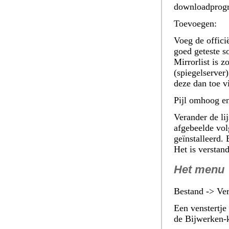
downloadprog
Toevoegen:
Voeg de offici
goed geteste s
Mirrorlist is 
(spiegelserver)
deze dan toe v
Pijl omhoog en
Verander de li
afgebeelde vol
geïnstalleerd. 
Het is verstan
Het menu
Bestand -> Ver
Een venstertje
de
Bijwerken
-