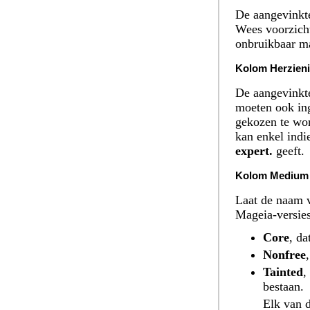
De aangevinkte
Wees voorzich
onbruikbaar m
Kolom Herzien
De aangevinkte
moeten ook in
gekozen te wor
kan enkel indi
expert.
geeft.
Kolom Medium
Laat de naam v
Mageia-versies
Core
, d
Nonfree
Tainted
,
bestaan.
Elk van 