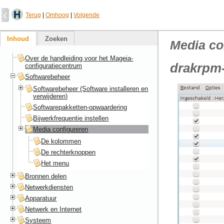
Terug
|
Omhoog
|
Volgende
Inhoud
Zoeken
Media co
Over de handleiding voor het Mageia-
drakrpm-
configuratiecentrum
Softwarebeheer
Softwarebeheer (Software installeren en
verwijderen)
Softwarepakketten-opwaardering
Bijwerkfrequentie instellen
Media configureren
De kolommen
De rechterknoppen
Het menu
Bronnen delen
Netwerkdiensten
Apparatuur
Netwerk en Internet
Systeem