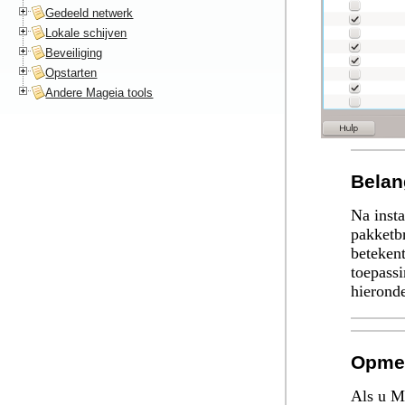
Gedeeld netwerk
Lokale schijven
Beveiliging
Opstarten
Andere Mageia tools
Belan
Na insta
pakketb
beteken
toepassi
hieronde
Opme
Als u M