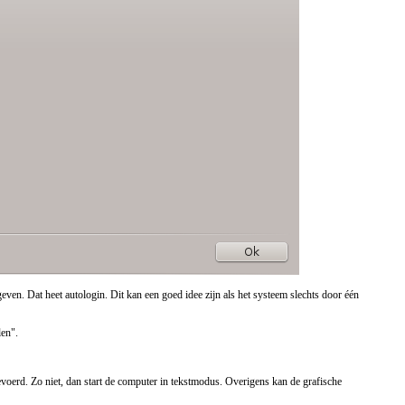
en. Dat heet autologin. Dit kan een goed idee zijn als het systeem slechts door één
len".
voerd. Zo niet, dan start de computer in tekstmodus. Overigens kan de grafische