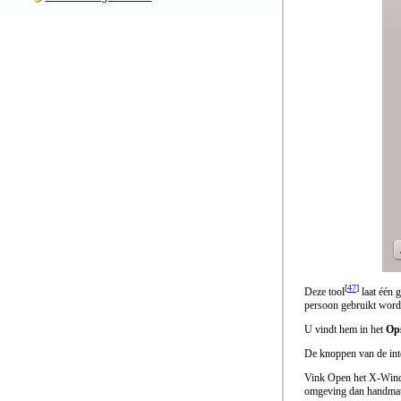
[
47
]
Deze tool
laat één 
persoon gebruikt word
U vindt hem in het
Op
De knoppen van de inte
Vink
Open het X-Wind
omgeving dan handmatig