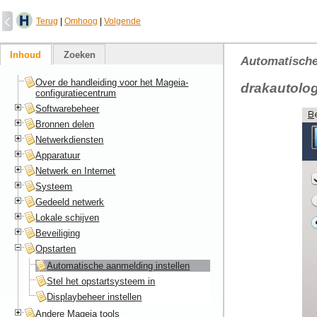
Terug
|
Omhoog
|
Volgende
Inhoud
Zoeken
Automatische
Over de handleiding voor het Mageia-
drakautolo
configuratiecentrum
Softwarebeheer
Bronnen delen
Netwerkdiensten
Apparatuur
Netwerk en Internet
Systeem
Gedeeld netwerk
Lokale schijven
Beveiliging
Opstarten
Automatische aanmelding instellen
Stel het opstartsysteem in
Displaybeheer instellen
Andere Mageia tools