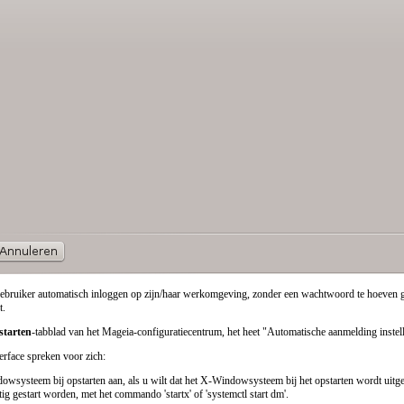
gebruiker automatisch inloggen op zijn/haar werkomgeving, zonder een wachtwoord te hoeven gev
t.
starten
-tabblad van het Mageia-configuratiecentrum, het heet "Automatische aanmelding instel
rface spreken voor zich:
owsysteem bij opstarten
aan, als u wilt dat het X-Windowsysteem bij het opstarten wordt uitge
 gestart worden, met het commando 'startx' of 'systemctl start dm'.