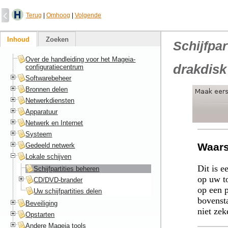
Terug
|
Omhoog
|
Volgende
Inhoud
Zoeken
Schijfpar
Over de handleiding voor het Mageia-
drakdisk
configuratiecentrum
Softwarebeheer
Bronnen delen
Netwerkdiensten
Apparatuur
Netwerk en Internet
Systeem
Waar
Gedeeld netwerk
Lokale schijven
Dit is e
Schijfpartities beheren
op uw to
CD/DVD-brander
op een p
Uw schijfpartities delen
bovenst
Beveiliging
niet zek
Opstarten
Andere Mageia tools