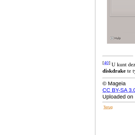
[
40
]
U kunt dez
diskdrake
te t
© Mageia
CC BY-SA 3.
Uploaded on 
Terug