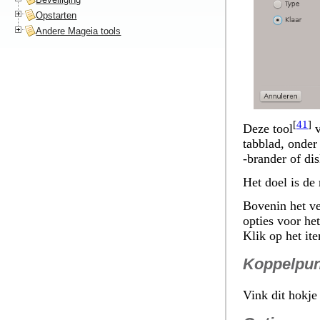
Opstarten
Andere Mageia tools
[
41
]
Deze tool
v
tabblad, onde
-brander of dis
Het doel is de
Bovenin het ve
opties voor he
Klik op het it
Koppelpun
Vink dit hokje