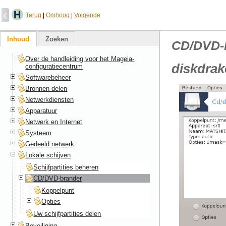
Terug
|
Omhoog
|
Volgende
Inhoud
Zoeken
CD/DVD-
Over de handleiding voor het Mageia-
diskdrak
configuratiecentrum
Softwarebeheer
Bronnen delen
Netwerkdiensten
Apparatuur
Netwerk en Internet
Systeem
Gedeeld netwerk
Lokale schijven
Schijfpartities beheren
CD/DVD-brander
Koppelpunt
Opties
Uw schijfpartities delen
Beveiliging