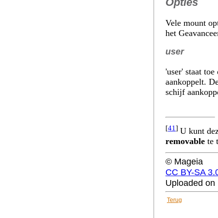
Opties
Vele mount opti
het
Geavancee
user
'user' staat to
aankoppelt. De
schijf aankopp
[
41
]
U kunt dez
removable
te 
© Mageia
CC BY-SA 3.
Uploaded on 
Terug