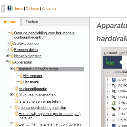
Terug
|
Omhoog
|
Volgende
Inhoud
Zoeken
Apparatu
Over de handleiding voor het Mageia-
harddra
configuratiecentrum
Softwarebeheer
Bronnen delen
Netwerkdiensten
Apparatuur
Apparatuur configureren
Het venster
Het menu
Audioconfiguratie
3D-bureaubladeffecten
Grafische server instellen
Toetsenbordindeling instellen
Het aanwijsapparaat (muis, touchpad)
instellen
Een printer installeren en configureren