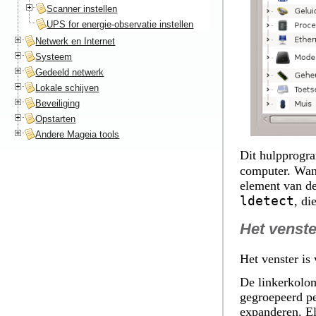
Scanner instellen
UPS for energie-observatie instellen
Netwerk en Internet
Systeem
Gedeeld netwerk
Lokale schijven
Beveiliging
Opstarten
Andere Mageia tools
Dit hulpprog
computer. Wan
element van d
ldetect
, di
Het venste
Het venster is
De linkerkolom
gegroepeerd pe
expanderen. El