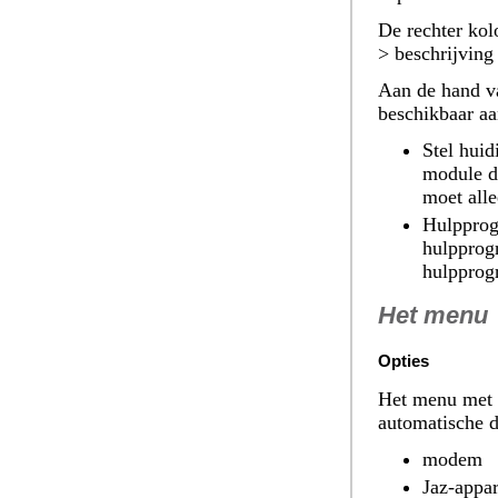
De rechter kol
> beschrijving
Aan de hand va
beschikbaar aa
Stel huid
module di
moet all
Hulpprog
hulpprog
hulpprog
Het menu
Opties
Het menu met
automatische d
modem
Jaz-appa