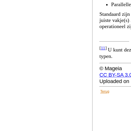
Parallell
Standaard zijn 
juiste vakje(s)
operationeel z
[
11
]
U kunt dez
typen.
© Mageia
CC BY-SA 3.
Uploaded on 
Terug