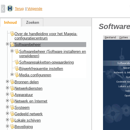
Terug
|
Volgende
Inhoud
Zoeken
Softwar
Over de handleiding voor het Mageia-
configuratiecentrum
Softwarebeheer
Softwarebeheer (Software installeren en
verwijderen)
Softwarepakketten-opwaardering
Bijwerkfrequentie instellen
Media configureren
Bronnen delen
Netwerkdiensten
Apparatuur
Netwerk en Internet
Systeem
Gedeeld netwerk
Lokale schijven
Beveiliging