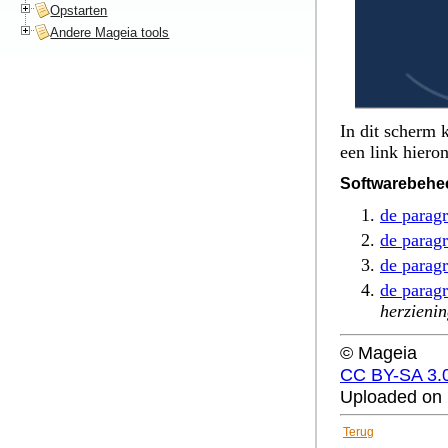
Opstarten
Andere Mageia tools
In dit scherm 
een link hiero
Softwarebehe
de paragr
de parag
de paragr
de parag
herzieni
© Mageia
CC BY-SA 3.
Uploaded on 
Terug