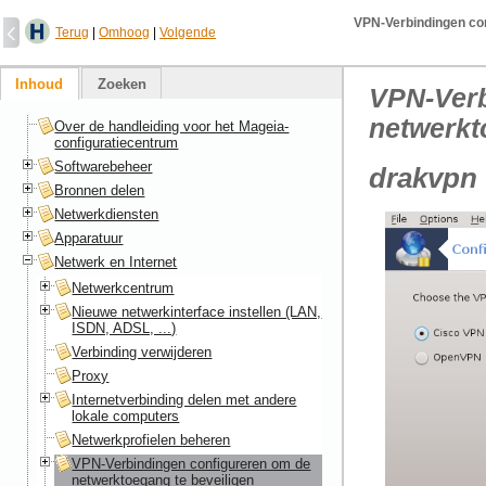
VPN-Verbindingen con
Terug
|
Omhoog
|
Volgende
Inhoud
Zoeken
VPN-Verb
netwerkt
Over de handleiding voor het Mageia-
configuratiecentrum
Softwarebeheer
drakvpn
Bronnen delen
Netwerkdiensten
Apparatuur
Netwerk en Internet
Netwerkcentrum
Nieuwe netwerkinterface instellen (LAN,
ISDN, ADSL, ...)
Verbinding verwijderen
Proxy
Internetverbinding delen met andere
lokale computers
Netwerkprofielen beheren
VPN-Verbindingen configureren om de
netwerktoegang te beveiligen