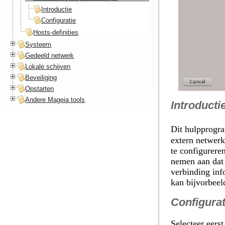
Introductie
Configuratie
Hosts-definities
Systeem
Gedeeld netwerk
Lokale schijven
Beveiliging
Opstarten
Andere Mageia tools
Introducti
Dit hulpprog
extern netwerk
te configurere
nemen aan dat 
verbinding inf
kan bijvorbeeld
Configurat
Selecteer eers