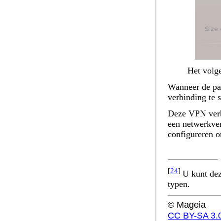
Het volg
Wanneer de par
verbinding te s
Deze VPN verb
een netwerkver
configureren o
[
24
]
U kunt dez
typen.
© Mageia
CC BY-SA 3.