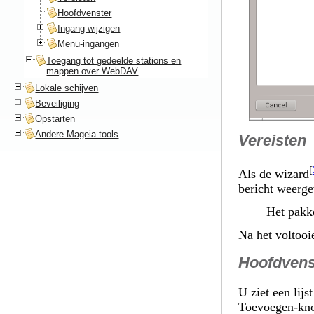
Hoofdvenster
Ingang wijzigen
Menu-ingangen
Toegang tot gedeelde stations en
mappen over WebDAV
Lokale schijven
Beveiliging
Opstarten
Andere Mageia tools
Vereisten
[
Als de wizard
bericht weerge
Het pakke
Na het voltooie
Hoofdvens
U ziet een lij
Toevoegen
-kno