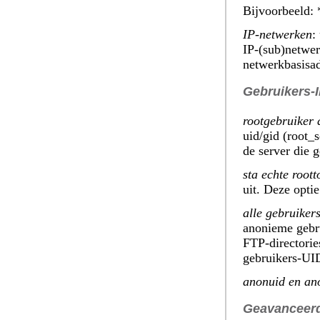
Bijvoorbeeld: 
IP-netwerken
:
IP-(sub)netwer
netwerkbasisad
Gebruikers-
rootgebruiker 
uid/gid (root_
de server die g
sta echte root
uit. Deze optie
alle gebruiker
anonieme gebru
FTP-directorie
gebruikers-UID
anonuid en an
Geavanceerd