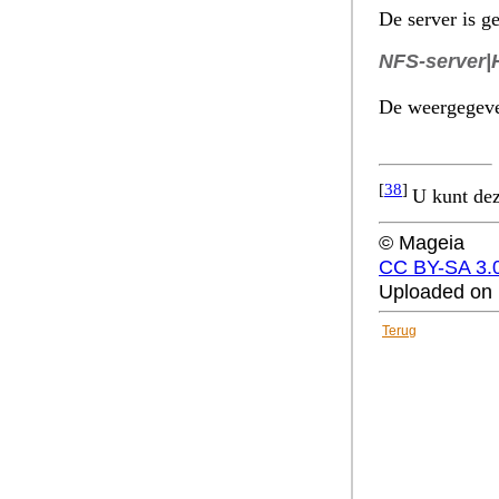
De server is g
NFS-server|
De weergegeven
[
38
]
U kunt dez
© Mageia
CC BY-SA 3.
Uploaded on 
Terug