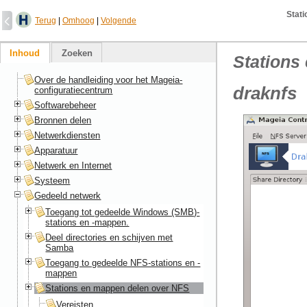
Stat
Terug
|
Omhoog
|
Volgende
Inhoud
Zoeken
Stations
Over de handleiding voor het Mageia-
draknfs
configuratiecentrum
Softwarebeheer
Bronnen delen
Netwerkdiensten
Apparatuur
Netwerk en Internet
Systeem
Gedeeld netwerk
Toegang tot gedeelde Windows (SMB)-
stations en -mappen.
Deel directories en schijven met
Samba
Toegang to gedeelde NFS-stations en -
mappen
Stations en mappen delen over NFS
Vereisten