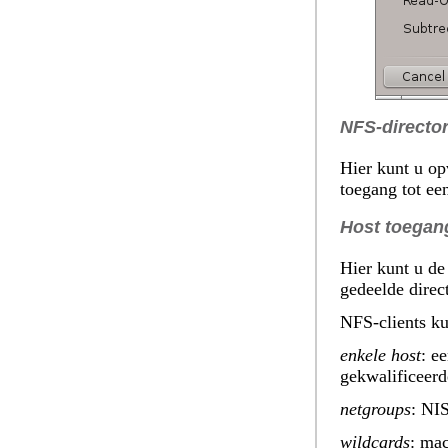
NFS-directo
Hier kunt u op
toegang tot ee
Host toegan
Hier kunt u de
gedeelde direc
NFS-clients k
enkele host
: e
gekwalificeer
netgroups
: NI
wildcards
: ma