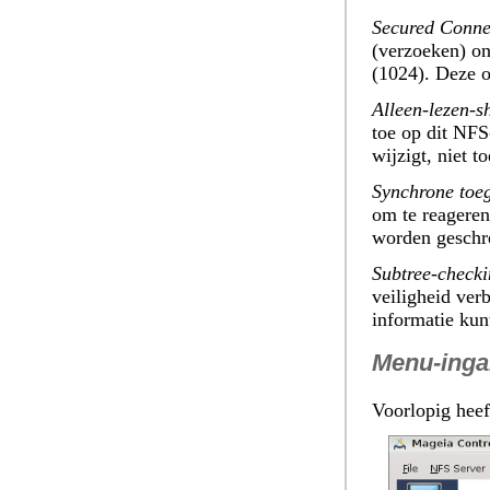
Secured Conne
(verzoeken) o
(1024). Deze o
Alleen-lezen-s
toe op dit NFS
wijzigt, niet 
Synchrone toe
om te reagere
worden geschre
Subtree-check
veiligheid ver
informatie kun
Menu-ing
Voorlopig heeft