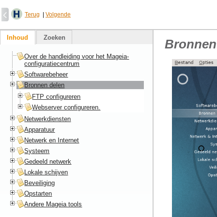
Terug
|
Volgende
Inhoud
Zoeken
Bronnen
Over de handleiding voor het Mageia-
configuratiecentrum
Softwarebeheer
Bronnen delen
FTP configureren
Webserver configureren.
Netwerkdiensten
Apparatuur
Netwerk en Internet
Systeem
Gedeeld netwerk
Lokale schijven
Beveiliging
Opstarten
Andere Mageia tools