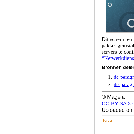
Dit scherm en
pakket geïnsta
servers te con
“Netwerkdiens
Bronnen dele
de parag
de parag
© Mageia
CC BY-SA 3.
Uploaded on 
Terug