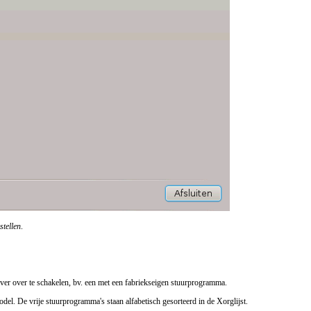
stellen
.
rver over te schakelen, bv. een met een fabriekseigen stuurprogramma.
 model. De vrije stuurprogramma's staan alfabetisch gesorteerd in de
Xorg
lijst.