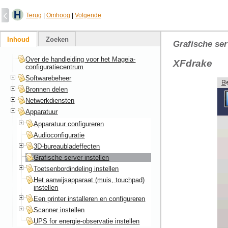
Terug
|
Omhoog
|
Volgende
Inhoud
Zoeken
Grafische ser
Over de handleiding voor het Mageia-
XFdrake
configuratiecentrum
Softwarebeheer
Bronnen delen
Netwerkdiensten
Apparatuur
Apparatuur configureren
Audioconfiguratie
3D-bureaubladeffecten
Grafische server instellen
Toetsenbordindeling instellen
Het aanwijsapparaat (muis, touchpad)
instellen
Een printer installeren en configureren
Scanner instellen
UPS for energie-observatie instellen