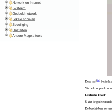
Netwerk en Internet
Systeem
Gedeeld netwerk
Lokale schijven
Beveiliging
Opstarten
Andere Mageia tools
[
14
]
Deze tool
bevindt z
Via de knoppen kunt u 
Grafische kaart
:
U ziet de gedetecteerd
De beschikbare servers