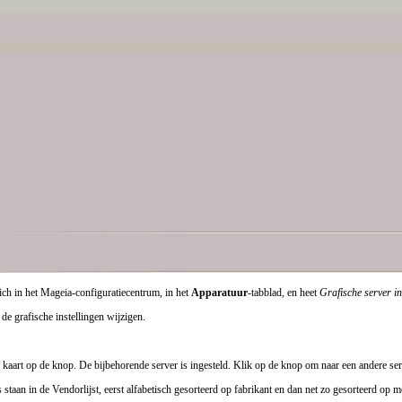
ich in het Mageia-configuratiecentrum, in het
Apparatuur
-tabblad, en heet
Grafische server in
de grafische instellingen wijzigen.
e kaart op de knop. De bijbehorende server is ingesteld. Klik op de knop om naar een andere se
 staan in de
Vendor
lijst, eerst alfabetisch gesorteerd op fabrikant en dan net zo gesorteerd op