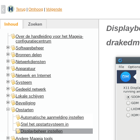
Terug
|
Omhoog
|
Volgende
Inhoud
Zoeken
Displayb
Over de handleiding voor het Mageia-
drakedm
configuratiecentrum
Softwarebeheer
Bronnen delen
Netwerkdiensten
Apparatuur
Netwerk en Internet
Systeem
Gedeeld netwerk
Lokale schijven
Beveiliging
Opstarten
Automatische aanmelding instellen
Stel het opstartsysteem in
Displaybeheer instellen
Andere Mageia tools