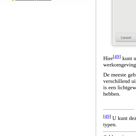
[
49
]
Hier
kunt u
werkomgeving. 
De meeste gebr
verschillend u
is een lichtg
hebben.
[
49
]
U kunt dez
typen.