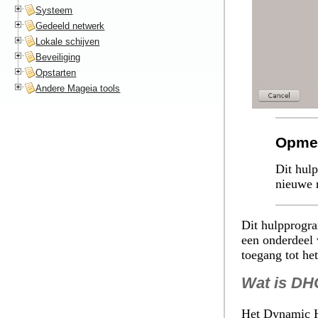
Systeem
Gedeeld netwerk
Lokale schijven
Beveiliging
Opstarten
Andere Mageia tools
Opme
Dit hul
nieuwe 
Dit hulpprog
een onderdeel 
toegang tot het
Wat is D
Het Dynamic H