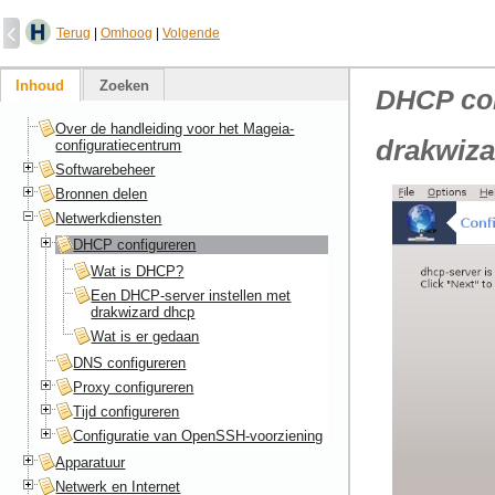
Terug
|
Omhoog
|
Volgende
Inhoud
Zoeken
DHCP con
Over de handleiding voor het Mageia-
drakwiz
configuratiecentrum
Softwarebeheer
Bronnen delen
Netwerkdiensten
DHCP configureren
Wat is DHCP?
Een DHCP-server instellen met
drakwizard dhcp
Wat is er gedaan
DNS configureren
Proxy configureren
Tijd configureren
Configuratie van OpenSSH-voorziening
Apparatuur
Netwerk en Internet