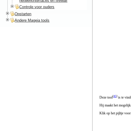
netwerkinterfaces en firewall
Controle voor ouders
Opstarten
Andere Mageia tools
[
45
]
Deze tool
is te vin
Hij maakt het mogelij
Klik op het pijltje voo