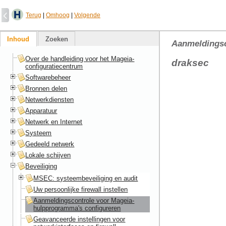
Terug
|
Omhoog
|
Volgende
Inhoud
Zoeken
Aanmeldingsc
Over de handleiding voor het Mageia-
draksec
configuratiecentrum
Softwarebeheer
Bronnen delen
Netwerkdiensten
Apparatuur
Netwerk en Internet
Systeem
Gedeeld netwerk
Lokale schijven
Beveiliging
MSEC: systeembeveiliging en audit
Uw persoonlijke firewall instellen
Aanmeldingscontrole voor Mageia-
hulpprogramma's configureren
Geavanceerde instellingen voor