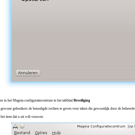
den in het Mageia-configuratiecentrum in het tabblad
Beveiliging
k gewone gebruikers de benodigde rechten te geven voor taken die gewoonlijk door de beheerd
r het item dat u uit wilt vouwen: