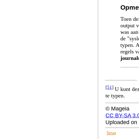
Opme
Toen de
output 
was aan 
de "sysl
typen. A
regels 
journal
[
51
]
U kunt dez
te typen.
© Mageia
CC BY-SA 3.
Uploaded on 
Terug