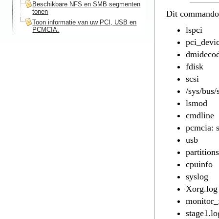
Beschikbare NFS en SMB segmenten
tonen
Dit commando 
Toon informatie van uw PCI, USB en
lspci
PCMCIA.
pci_devi
dmideco
fdisk
scsi
/sys/bus/
lsmod
cmdline
pcmcia: 
usb
partitions
cpuinfo
syslog
Xorg.log
monitor_
stage1.lo