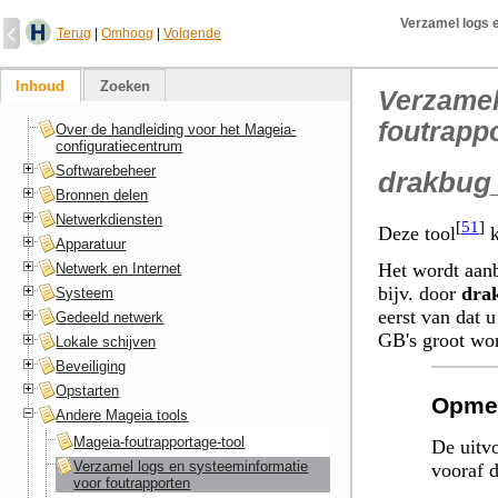
Verzamel logs 
Terug
|
Omhoog
|
Volgende
Inhoud
Zoeken
Verzamel
foutrapp
Over de handleiding voor het Mageia-
configuratiecentrum
Softwarebeheer
drakbug
Bronnen delen
Netwerkdiensten
[
51
]
Deze tool
k
Apparatuur
Het wordt aanb
Netwerk en Internet
bijv. door
dra
Systeem
eerst van dat 
Gedeeld netwerk
GB's groot wo
Lokale schijven
Beveiliging
Opstarten
Opme
Andere Mageia tools
Mageia-foutrapportage-tool
De uitvo
Verzamel logs en systeeminformatie
vooraf d
voor foutrapporten