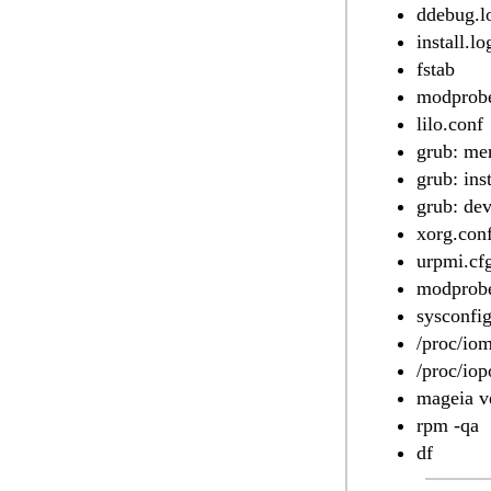
ddebug.l
install.lo
fstab
modprobe
lilo.conf
grub: men
grub: inst
grub: de
xorg.con
urpmi.cf
modprobe
sysconfi
/proc/io
/proc/iop
mageia v
rpm -qa
df