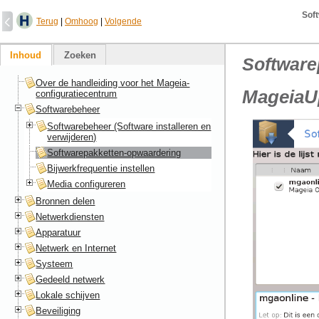
Sof
Terug
|
Omhoog
|
Volgende
Inhoud
Zoeken
Software
Over de handleiding voor het Mageia-
MageiaU
configuratiecentrum
Softwarebeheer
Softwarebeheer (Software installeren en
verwijderen)
Softwarepakketten-opwaardering
Bijwerkfrequentie instellen
Media configureren
Bronnen delen
Netwerkdiensten
Apparatuur
Netwerk en Internet
Systeem
Gedeeld netwerk
Lokale schijven
Beveiliging