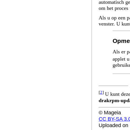
automatisch ge
om het proces t
Als u op een pa
venster. U kun
Opme
Als er 
applet u
gebruik
[
2
]
U kunt deze
drakrpm-upd
© Mageia
CC BY-SA 3.
Uploaded on 