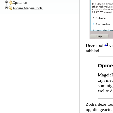
Opstarten
Andere Mageia tools
[
2
]
Deze tool
vi
tabblad
Opme
MageiaU
zijn met
sommige
wel te d
Zodra deze too
op, die geactu