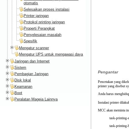
otomatis
Selesaikan proses instalasi
Printer jaringan
Protokol printing jaringan
Properti Perangkat
Penyelesaian masalah
Spesifik
Mengatur scanner
Mengatur UPS untuk mengawasi daya
Jaringan dan Internet
Sistem
Pengantar
Pembagian Jaringan
Disk lokal
Pencetakan yang dikel
printer yang disebut s
Keamanan
Boot
Anda harus menghidupka
Peralatan Mageia Lainnya
Instalasi printer dilak
MCC akan meminta inst
task-printing-
task-printing-