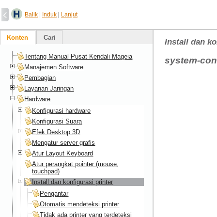
Balik
|
Induk
|
Lanjut
Konten
Cari
Install dan ko
Tentang Manual Pusat Kendali Mageia
system-conf
Manajemen Software
Pembagian
Layanan Jaringan
Hardware
Konfigurasi hardware
Konfigurasi Suara
Efek Desktop 3D
Mengatur server grafis
Atur Layout Keyboard
Atur perangkat pointer (mouse,
touchpad)
Install dan konfigurasi printer
Pengantar
Otomatis mendeteksi printer
Tidak ada printer yang terdeteksi