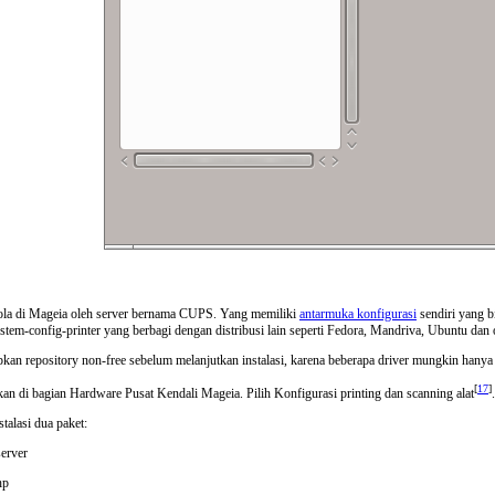
ola di Mageia oleh server bernama CUPS. Yang memiliki
antarmuka konfigurasi
sendiri yang b
ystem-config-printer yang berbagi dengan distribusi lain seperti Fedora, Mandriva, Ubuntu d
n repository non-free sebelum melanjutkan instalasi, karena beberapa driver mungkin hanya t
[
17
]
ukan di bagian
Hardware
Pusat Kendali Mageia. Pilih
Konfigurasi printing dan scanning
alat
.
alasi dua paket:
server
hp