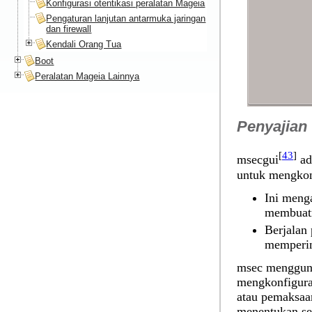
Konfigurasi otentikasi peralatan Mageia
Pengaturan lanjutan antarmuka jaringan
dan firewall
Kendali Orang Tua
Boot
Peralatan Mageia Lainnya
Penyajian
[
43
]
msecgui
ad
untuk mengkon
Ini meng
membuatn
Berjalan 
memperin
msec mengguna
mengkonfiguras
atau pemaksaan
menentukan se