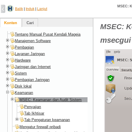
MSEC: K
Balik
|
Induk
|
Lanjut
Konten
Cari
MSEC: K
Tentang Manual Pusat Kendali Mageia
msecgui
Manajemen Software
Pembagian
Layanan Jaringan
Hardware
Jaringan dan Internet
Sistem
Pembagian Jaringan
Disk lokal
Keamanan
MSEC: Keamanan dan Audit Sistem
Penyajian
Tab Ikhtisar
Tab Pengaturan keamanan
Mengatur firewall pribadi