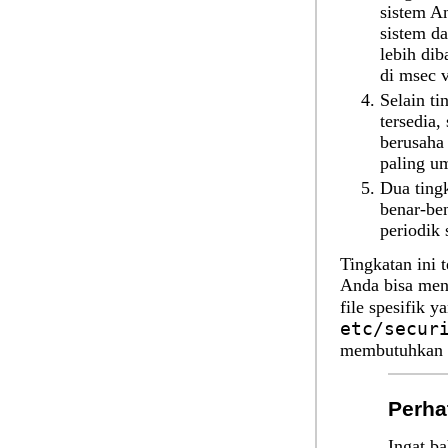
sistem A
sistem da
lebih dib
di msec v
Selain ti
tersedia,
berusaha
paling u
Dua ting
benar-ben
periodik 
Tingkatan ini 
Anda bisa men
file spesifik y
etc/secur
membutuhkan k
Perha
Ingat b