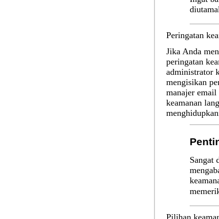
diutama
Peringatan ke
Jika Anda men
peringatan kea
administrator 
mengisikan pen
manajer email
keamanan lang
menghidupkan
Penti
Sangat 
mengaba
keamanan
memerik
Pilihan keama