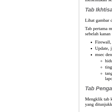
Tab Ikhtis
Lihat gambar d
Tab pertama m
sebelah kanan
Firewall
Update, 
msec den
hid
tin
tan
lap
Tab Penga
Mengklik tab 
yang ditunjuk