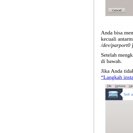
Anda bisa mem
kecuali antarm
/dev/parport0
j
Setelah mengk
di bawah.
Jika Anda tida
“Langkah inst