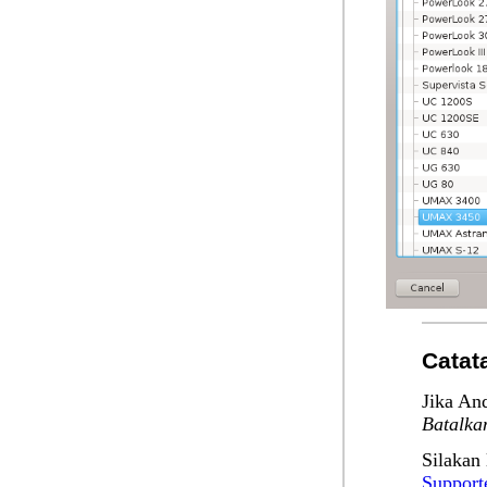
Catat
Jika An
Batalka
Silakan
Support