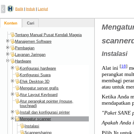
Balik
|
Induk
|
Lanjut
Konten
Cari
Mengatur
Tentang Manual Pusat Kendali Mageia
scanner
Manajemen Software
Pembagian
Instalasi
Layanan Jaringan
Hardware
[
18
]
Alat ini
me
Konfigurasi hardware
perangkat mul
Konfigurasi Suara
membagi peran
Efek Desktop 3D
atau untuk me
Mengatur server grafis
Atur Layout Keyboard
Ketika Anda m
Atur perangkat pointer (mouse,
mendapatkan p
touchpad)
"Paket SANE p
Install dan konfigurasi printer
Mengatur scanner
Apakah Anda i
Instalasi
Pilih
Ya
untuk 
Scannersharing