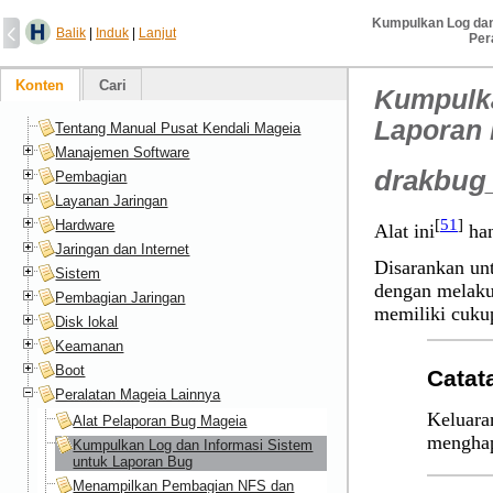
Kumpulkan Log dan
Balik
|
Induk
|
Lanjut
Per
Konten
Cari
Kumpulka
Laporan
Tentang Manual Pusat Kendali Mageia
Manajemen Software
drakbug
Pembagian
Layanan Jaringan
[
51
]
Hardware
Alat ini
han
Jaringan dan Internet
Disarankan unt
Sistem
dengan melak
Pembagian Jaringan
memiliki cukup
Disk lokal
Keamanan
Boot
Catat
Peralatan Mageia Lainnya
Keluaran
Alat Pelaporan Bug Mageia
menghap
Kumpulkan Log dan Informasi Sistem
untuk Laporan Bug
Menampilkan Pembagian NFS dan