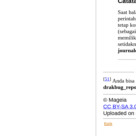
Catat
Saat hal
perintah
tetap k
(sebagai
memilik
setidak
journal
[
51
]
Anda bisa 
drakbug_repo
© Mageia
CC BY-SA 3.
Uploaded on 
Balik