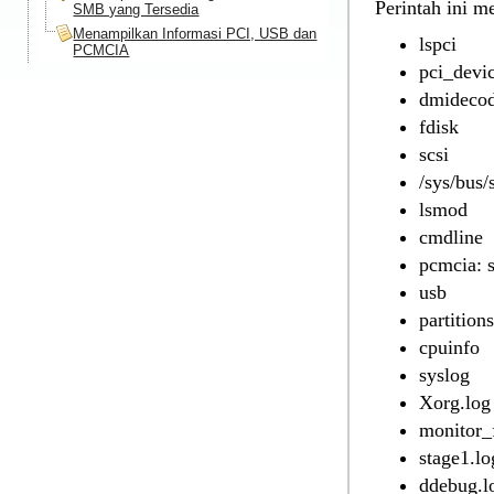
Perintah ini m
SMB yang Tersedia
Menampilkan Informasi PCI, USB dan
lspci
PCMCIA
pci_devi
dmideco
fdisk
scsi
/sys/bus/
lsmod
cmdline
pcmcia: 
usb
partitions
cpuinfo
syslog
Xorg.log
monitor_
stage1.lo
ddebug.l