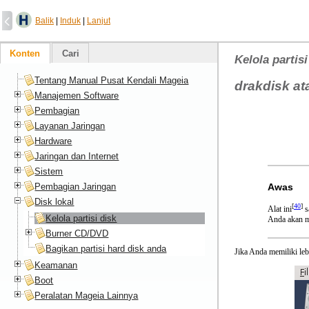
Balik
|
Induk
|
Lanjut
Konten
Cari
Kelola partisi
Tentang Manual Pusat Kendali Mageia
drakdisk at
Manajemen Software
Pembagian
Layanan Jaringan
Hardware
Jaringan dan Internet
Sistem
Pembagian Jaringan
Awas
Disk lokal
[
40
]
Alat ini
s
Kelola partisi disk
Anda akan me
Burner CD/DVD
Bagikan partisi hard disk anda
Jika Anda memiliki leb
Keamanan
Boot
Peralatan Mageia Lainnya