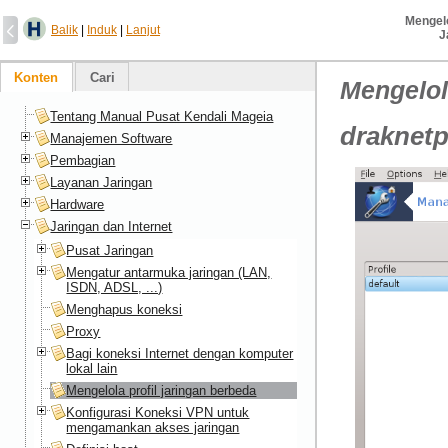
Mengelo
Balik
|
Induk
|
Lanjut
J
Konten
Cari
Mengelol
Tentang Manual Pusat Kendali Mageia
draknetp
Manajemen Software
Pembagian
Layanan Jaringan
Hardware
Jaringan dan Internet
Pusat Jaringan
Mengatur antarmuka jaringan (LAN,
ISDN, ADSL, ...)
Menghapus koneksi
Proxy
Bagi koneksi Internet dengan komputer
lokal lain
Mengelola profil jaringan berbeda
Konfigurasi Koneksi VPN untuk
mengamankan akses jaringan