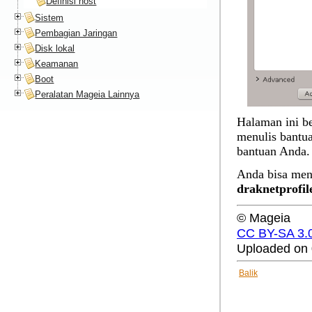
Definisi host
Sistem
Pembagian Jaringan
Disk lokal
Keamanan
Boot
Peralatan Mageia Lainnya
Halaman ini be
menulis bantua
bantuan Anda.
Anda bisa menj
draknetprofil
© Mageia
CC BY-SA 3.
Uploaded on 
Balik