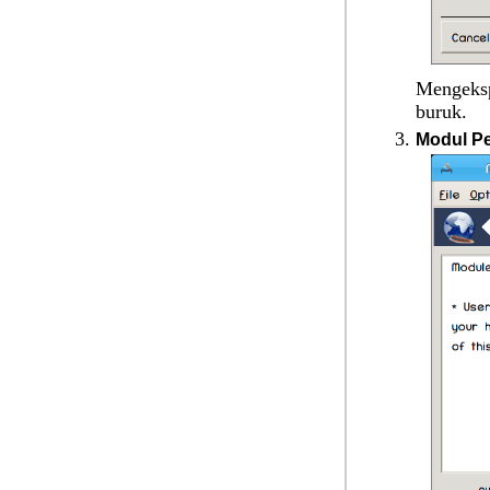
Mengekspo
buruk.
Modul P