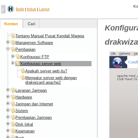
Ko
Balik
|
Induk
|
Lanjut
Konten
Cari
Konfigur
Tentang Manual Pusat Kendali Mageia
drakwiza
Manajemen Software
Pembagian
Konfigurasi FTP
Konfigurasi server web
Apakah server web itu?
Mengatur server web dengan
drakwizard apache2
Layanan Jaringan
Hardware
Jaringan dan Internet
Sistem
Pembagian Jaringan
Disk lokal
Keamanan
Boot