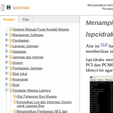
Menampilkan Inf
Balik
|
Induk
Peralat
Konten
Cari
Menampil
Tentang Manual Pusat Kendali Mageia
lspcidra
Manajemen Software
Pembagian
[
53
]
Alat ini
ha
Layanan Jaringan
memberikan inf
Hardware
Jaringan dan Internet
lspcidrake me
Sistem
PCI dan PCMCI
Pembagian Jaringan
ldetect-lst aga
Disk lokal
Keamanan
Boot
Peralatan Mageia Lainnya
Alat Pelaporan Bug Mageia
Kumpulkan Log dan Informasi Sistem
untuk Laporan Bug
Menampilkan Pembagian NFS dan