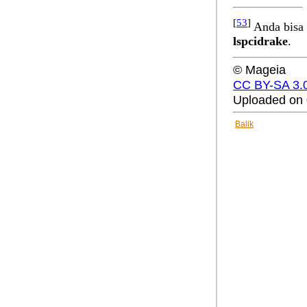
[
53
]
Anda bisa 
lspcidrake
.
© Mageia
CC BY-SA 3.
Uploaded on 
Balik