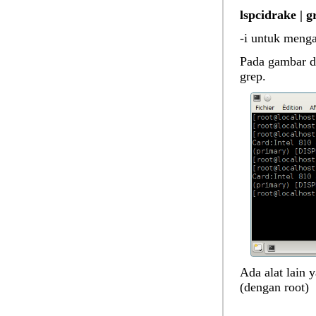
lspcidrake | g
-i untuk meng
Pada gambar di
grep.
Ada alat lain 
(dengan root)