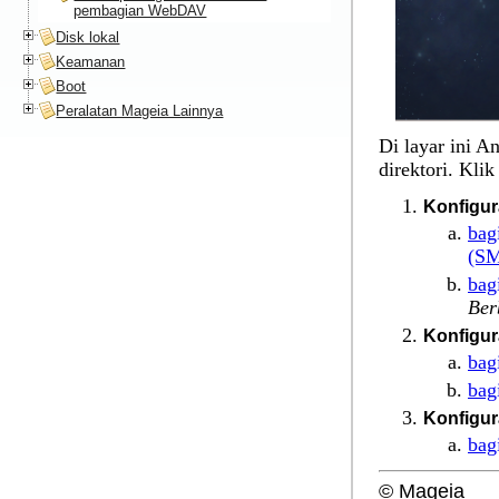
pembagian WebDAV
Disk lokal
Keamanan
Boot
Peralatan Mageia Lainnya
Di layar ini A
direktori. Kli
Konfigu
bag
(S
bag
Ber
Konfigu
bag
bag
Konfigu
bag
© Mageia