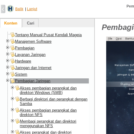
Pem
Balik
|
Lanjut
Konten
Cari
Pembagi
Tentang Manual Pusat Kendali Mageia
Manajemen Software
Pembagian
Layanan Jaringan
Hardware
Jaringan dan Internet
Sistem
Pembagian Jaringan
Akses pembagian perangkat dan
direktori Windows (SMB)
Berbagi direktori dan perangkat dengan
Samba
Akses pembagian perangkat dan
direktori NFS
Membagi perangkat dan direktori
menggunakan NFS
Akses perangkat dan direktori