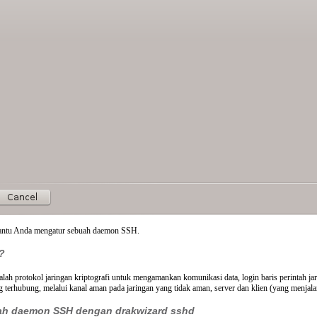
ntu Anda mengatur sebuah daemon
SSH
.
?
lah protokol jaringan kriptografi untuk mengamankan komunikasi data, login baris perintah jara
g terhubung, melalui kanal aman pada jaringan yang tidak aman, server dan klien (yang menja
uah daemon
SSH
dengan drakwizard sshd