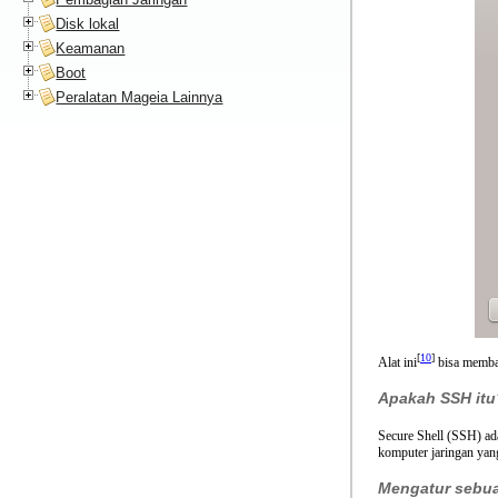
Disk lokal
Keamanan
Boot
Peralatan Mageia Lainnya
[
10
]
Alat ini
bisa memba
Apakah
SSH
itu
Secure Shell (SSH) ada
komputer jaringan yan
Mengatur seb