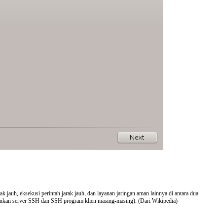
k jauh, eksekusi perintah jarak jauh, dan layanan jaringan aman lainnya di antara dua
lankan server SSH dan
SSH
program klien masing-masing). (Dari Wikipedia)