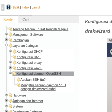
Balik
|
Induk
|
Lanjut
Konten
Cari
Konfigurasi
Tentang Manual Pusat Kendali Mageia
drakwizard
Manajemen Software
Pembagian
Layanan Jaringan
Konfigurasi DHCP
Konfigurasi DNS
Konfigurasi proxy
Konfigurasi waktu
Konfigurasi daemon OpenSSH
Apakah SSH itu?
Mengatur sebuah daemon SSH
dengan drakwizard sshd
Hardware
Jaringan dan Internet
Sistem
Pembagian Jaringan