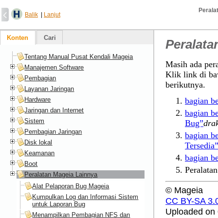
Perala
Balik
|
Lanjut
Konten
Cari
Peralata
Tentang Manual Pusat Kendali Mageia
Masih ada pera
Manajemen Software
Klik link di 
Pembagian
berikutnya.
Layanan Jaringan
Hardware
bagian b
Jaringan dan Internet
bagian b
Sistem
Bug”
dra
Pembagian Jaringan
bagian 
Disk lokal
Tersedia
Keamanan
bagian 
Boot
Peralatan
Peralatan Mageia Lainnya
Alat Pelaporan Bug Mageia
© Mageia
Kumpulkan Log dan Informasi Sistem
CC BY-SA 3.
untuk Laporan Bug
Uploaded on 
Menampilkan Pembagian NFS dan