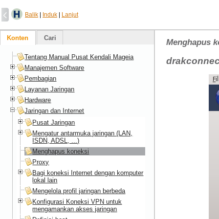
Balik
|
Induk
|
Lanjut
Konten
Cari
Menghapus k
Tentang Manual Pusat Kendali Mageia
drakconnect
Manajemen Software
Pembagian
Layanan Jaringan
Hardware
Jaringan dan Internet
Pusat Jaringan
Mengatur antarmuka jaringan (LAN,
ISDN, ADSL, ...)
Menghapus koneksi
Proxy
Bagi koneksi Internet dengan komputer
lokal lain
Mengelola profil jaringan berbeda
Konfigurasi Koneksi VPN untuk
mengamankan akses jaringan