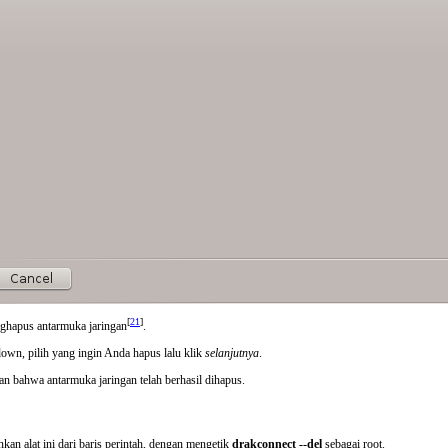
[
21
]
nghapus antarmuka jaringan
.
own, pilih yang ingin Anda hapus lalu klik
selanjutnya
.
n bahwa antarmuka jaringan telah berhasil dihapus.
kan alat ini dari baris perintah, dengan mengetik
drakconnect --del
sebagai root.