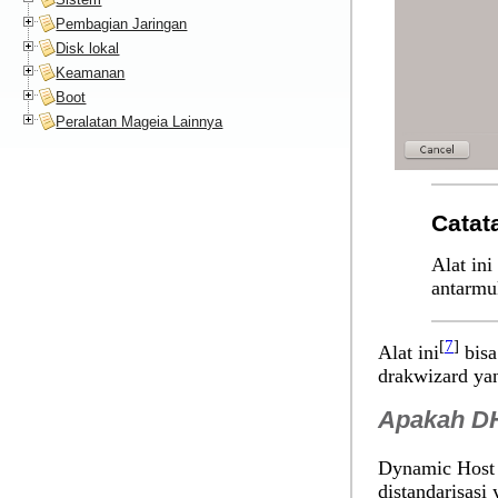
Pembagian Jaringan
Disk lokal
Keamanan
Boot
Peralatan Mageia Lainnya
Catat
Alat in
antarmu
[
7
]
Alat ini
bisa
drakwizard yan
Apakah DH
Dynamic Host 
distandarisasi