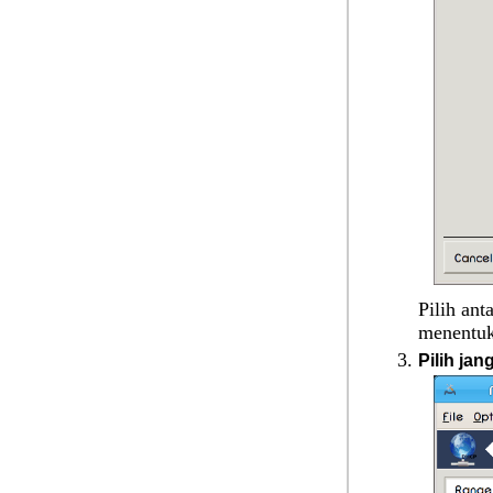
Pilih an
menentuk
Pilih jan