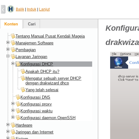
Balik
|
Induk
|
Lanjut
Konten
Cari
Konfigur
Tentang Manual Pusat Kendali Mageia
drakwiz
Manajemen Software
Pembagian
Layanan Jaringan
Konfigurasi DHCP
Apakah DHCP itu?
Mengatur sebuah server DHCP
dengan drakwizard dhcp
Yang telah selesai
Konfigurasi DNS
Konfigurasi proxy
Konfigurasi waktu
Konfigurasi daemon OpenSSH
Hardware
Jaringan dan Internet
Sistem