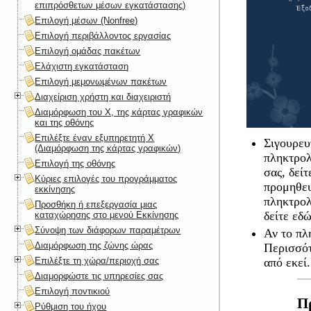
επιπρόσθετων μέσων εγκατάστασης)
Επιλογή μέσων (Nonfree)
Επιλογή περιβάλλοντος εργασίας
Επιλογή ομάδας πακέτων
Ελάχιστη εγκατάσταση
Επιλογή μεμονωμένων πακέτων
Διαχείριση χρήστη και διαχειριστή
Διαμόρφωση του X, της κάρτας γραφικών
και της οθόνης
Επιλέξτε έναν εξυπηρετητή X
Σιγουρευ
(Διαμόρφωση της κάρτας γραφικών)
πληκτρολ
Επιλογή της οθόνης
σας, δεί
Κύριες επιλογές του προγράμματος
προμηθευ
εκκίνησης
πληκτρολ
Προσθήκη ή επεξεργασία μιας
δείτε εδ
καταχώρησης στο μενού Εκκίνησης
Σύνοψη των διάφορων παραμέτρων
Αν το πλ
Διαμόρφωση της ζώνης ώρας
Περισσό
Επιλέξτε τη χώρα/περιοχή σας
από εκεί.
Διαμορφώστε τις υπηρεσίες σας
Επιλογή ποντικιού
Π
Ρύθμιση του ήχου