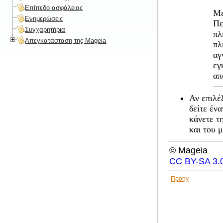
Επίπεδο ασφάλειας
Με
Ενημερώσεις
Πε
Συγχαρητήρια
πλ
Απεγκατάσταση της Mageia
πλ
αγ
εγ
απ
Αν επιλέ
δείτε έν
κάνετε τ
και του μ
© Mageia
CC BY-SA 3.
Προηγ