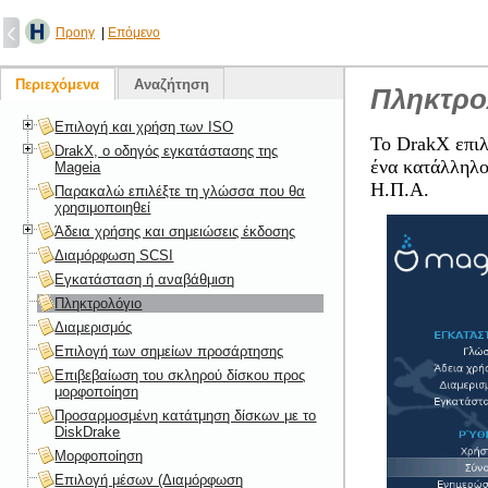
Προηγ
|
Επόμενο
Περιεχόμενα
Αναζήτηση
Πληκτρο
Επιλογή και χρήση των ISO
Το DrakX επιλ
DrakX, ο οδηγός εγκατάστασης της
ένα κατάλληλο
Mageia
Η.Π.Α.
Παρακαλώ επιλέξτε τη γλώσσα που θα
χρησιμοποιηθεί
Άδεια χρήσης και σημειώσεις έκδοσης
Διαμόρφωση SCSI
Εγκατάσταση ή αναβάθμιση
Πληκτρολόγιο
Διαμερισμός
Επιλογή των σημείων προσάρτησης
Επιβεβαίωση του σκληρού δίσκου προς
μορφοποίηση
Προσαρμοσμένη κατάτμηση δίσκων με το
DiskDrake
Μορφοποίηση
Επιλογή μέσων (Διαμόρφωση