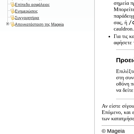
σημεία π
Επίπεδο ασφάλειας
Μπορείτε
Ενημερώσεις
παράδει
Συγχαρητήρια
/
σας, ή
Απεγκατάσταση της Mageia
cauldron.
Για τις 
αφήσετε 
Προει
Επιλέξ
στη συν
οθόνη π
να δείτε
Αν είστε σίγο
Επόμενο
, και
των κατατμήσε
© Mageia