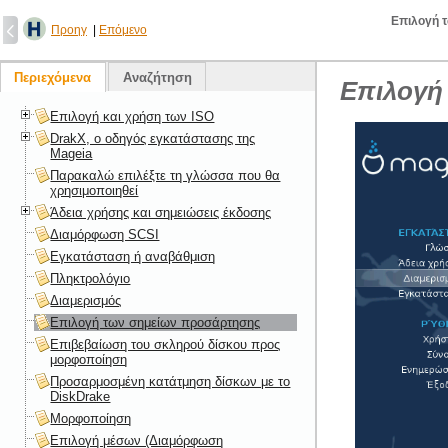
Επιλογή 
Προηγ
|
Επόμενο
Περιεχόμενα
Αναζήτηση
Επιλογή
Επιλογή και χρήση των ISO
DrakX, ο οδηγός εγκατάστασης της
Mageia
Παρακαλώ επιλέξτε τη γλώσσα που θα
χρησιμοποιηθεί
Άδεια χρήσης και σημειώσεις έκδοσης
Διαμόρφωση SCSI
Εγκατάσταση ή αναβάθμιση
Πληκτρολόγιο
Διαμερισμός
Επιλογή των σημείων προσάρτησης
Επιβεβαίωση του σκληρού δίσκου προς
μορφοποίηση
Προσαρμοσμένη κατάτμηση δίσκων με το
DiskDrake
Μορφοποίηση
Επιλογή μέσων (Διαμόρφωση