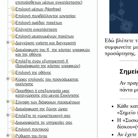
επιπρόσθετων μέσων εγκατάστασης)
Επιλογή μέσων (Nonfree)
Επιλογή περιβάλλοντος εργασίας
Επιλογή ομάδας πακέτων
Ελάχιστη εγκατάσταση
Επιλογή μεμονωμένων πακέτων
Εδώ βλέπετε τ
Διαχείριση χρήστη και διαχειριστή
συμφωνείτε με
Διαμόρφωση του X, της κάρτας γραφικών
προσάρτησης.
και της οθόνης
Επιλέξτε έναν εξυπηρετητή X
(Διαμόρφωση της κάρτας γραφικών)
Σημε
Επιλογή της οθόνης
Κύριες επιλογές του προγράμματος
Αν πραγ
εκκίνησης
πάντα μ
Προσθήκη ή επεξεργασία μιας
καταχώρησης στο μενού Εκκίνησης
Σύνοψη των διάφορων παραμέτρων
Κάθε κατ
Διαμόρφωση της ζώνης ώρας
«Σημείο 
Επιλέξτε τη χώρα/περιοχή σας
Η «Συσκε
Διαμορφώστε τις υπηρεσίες σας
δίσκου»(
Επιλογή ποντικιού
Αν έχετε
Ρύθμιση του ήχου