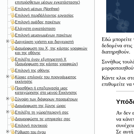
επιπρόσθετων μέσων εγκατάστασης)
Επιλογή μέσων (Nonfree)
Επιλογή περιβάλλοντος εργασίας
Επιλογή ομάδας πακέτων
Ελάχιστη εγκατάσταση
Επιλογή μεμονωμένων πακέτων
Εδώ μπορείτε 
Διαχείριση χρήστη και διαχειριστή
δεδομένα στις
Διαμόρφωση του X, της κάρτας γραφικών
διατηρηθούν.
και της οθόνης
Επιλέξτε έναν εξυπηρετητή X
Συνήθως τουλάχ
(Διαμόρφωση της κάρτας γραφικών)
μορφοποιηθού
Επιλογή της οθόνης
Κύριες επιλογές του προγράμματος
Κάντε κλικ σ
εκκίνησης
επιθυμείτε να 
Προσθήκη ή επεξεργασία μιας
καταχώρησης στο μενού Εκκίνησης
Σύνοψη των διάφορων παραμέτρων
Υπόδε
Διαμόρφωση της ζώνης ώρας
Αν δεν 
Επιλέξτε τη χώρα/περιοχή σας
να κάνε
Διαμορφώστε τις υπηρεσίες σας
συνέχει
Επιλογή ποντικιού
Σε αυτή 
Ρύθμιση του ήχου