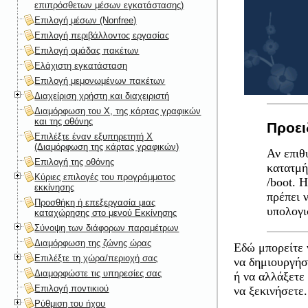
επιπρόσθετων μέσων εγκατάστασης)
Επιλογή μέσων (Nonfree)
Επιλογή περιβάλλοντος εργασίας
Επιλογή ομάδας πακέτων
Ελάχιστη εγκατάσταση
Επιλογή μεμονωμένων πακέτων
Διαχείριση χρήστη και διαχειριστή
Διαμόρφωση του X, της κάρτας γραφικών
και της οθόνης
Προει
Επιλέξτε έναν εξυπηρετητή X
(Διαμόρφωση της κάρτας γραφικών)
Αν επιθ
Επιλογή της οθόνης
κατατμή
Κύριες επιλογές του προγράμματος
/boot. 
εκκίνησης
πρέπει 
Προσθήκη ή επεξεργασία μιας
υπολογι
καταχώρησης στο μενού Εκκίνησης
Σύνοψη των διάφορων παραμέτρων
Διαμόρφωση της ζώνης ώρας
Εδώ μπορείτε 
Επιλέξτε τη χώρα/περιοχή σας
να δημιουργήσ
Διαμορφώστε τις υπηρεσίες σας
ή να αλλάξετε 
Επιλογή ποντικιού
να ξεκινήσετε.
Ρύθμιση του ήχου