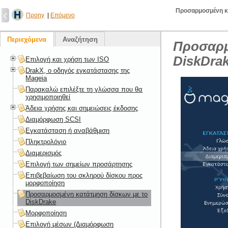
Προσαρμοσμένη κ
Προηγ
|
Επόμενο
Περιεχόμενα
Αναζήτηση
Προσαρμ
DiskDra
Επιλογή και χρήση των ISO
DrakX, ο οδηγός εγκατάστασης της
Mageia
Παρακαλώ επιλέξτε τη γλώσσα που θα
χρησιμοποιηθεί
Άδεια χρήσης και σημειώσεις έκδοσης
Διαμόρφωση SCSI
Εγκατάσταση ή αναβάθμιση
Πληκτρολόγιο
Διαμερισμός
Επιλογή των σημείων προσάρτησης
Επιβεβαίωση του σκληρού δίσκου προς
μορφοποίηση
Προσαρμοσμένη κατάτμηση δίσκων με το
DiskDrake
Μορφοποίηση
Επιλογή μέσων (Διαμόρφωση