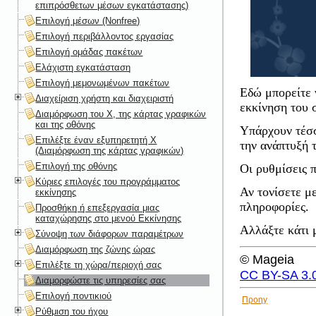
επιπρόσθετων μέσων εγκατάστασης)
Επιλογή μέσων (Nonfree)
Επιλογή περιβάλλοντος εργασίας
Επιλογή ομάδας πακέτων
Ελάχιστη εγκατάσταση
Επιλογή μεμονωμένων πακέτων
Εδώ μπορείτε ν
Διαχείριση χρήστη και διαχειριστή
εκκίνηση του 
Διαμόρφωση του X, της κάρτας γραφικών
και της οθόνης
Υπάρχουν τέσσ
Επιλέξτε έναν εξυπηρετητή X
την ανάπτυξή τ
(Διαμόρφωση της κάρτας γραφικών)
Επιλογή της οθόνης
Οι ρυθμίσεις 
Κύριες επιλογές του προγράμματος
Αν τονίσετε με
εκκίνησης
πληροφορίες.
Προσθήκη ή επεξεργασία μιας
καταχώρησης στο μενού Εκκίνησης
Αλλάξτε κάτι 
Σύνοψη των διάφορων παραμέτρων
Διαμόρφωση της ζώνης ώρας
© Mageia
Επιλέξτε τη χώρα/περιοχή σας
CC BY-SA 3.
Διαμορφώστε τις υπηρεσίες σας
Επιλογή ποντικιού
Προηγ
Ρύθμιση του ήχου