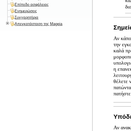
κα
Επίπεδο ασφάλειας
δι
Ενημερώσεις
Συγχαρητήρια
Απεγκατάσταση της Mageia
Σημε
Αν κάπο
την εγκ
καλά πρ
μορφοπο
υπολογι
η επανε
λειτουρ
θέλετε 
πατώντα
πατήστ
Υπόδε
Αν ανακ