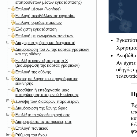
επιπρόσθετων μέσων εγκατάστασης)
Επιλογή μέσων (Nonfree)
Επιλογή περιβάλλοντος εργασίας
Επιλογή ομάδας πακέτων
Ελάχιστη εγκατάσταση
Επιλογή μεμονωμένων πακέτων
Εγκατάσ
Διαχείριση χρήστη και διαχειριστή
Χρησιμοπ
Διαμόρφωση του X, της κάρτας γραφικών
και της οθόνης
Αναβάθμ
Επιλέξτε έναν εξυπηρετητή X
Αν έχετε
(Διαμόρφωση της κάρτας γραφικών)
οδηγός ε
Επιλογή της οθόνης
τελευταί
Κύριες επιλογές του προγράμματος
εκκίνησης
Προσθήκη ή επεξεργασία μιας
Π
καταχώρησης στο μενού Εκκίνησης
Σύνοψη των διάφορων παραμέτρων
Έχ
Διαμόρφωση της ζώνης ώρας
υπ
Επιλέξτε τη χώρα/περιοχή σας
κυ
Διαμορφώστε τις υπηρεσίες σας
θέ
Επιλογή ποντικιού
φτ
Ρύθμιση του ήχου