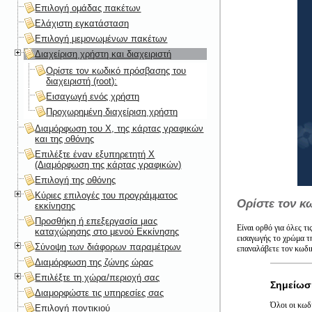
Επιλογή ομάδας πακέτων
Ελάχιστη εγκατάσταση
Επιλογή μεμονωμένων πακέτων
Διαχείριση χρήστη και διαχειριστή
Ορίστε τον κωδικό πρόσβασης του
διαχειριστή (root):
Εισαγωγή ενός χρήστη
Προχωρημένη διαχείριση χρήστη
Διαμόρφωση του X, της κάρτας γραφικών
και της οθόνης
Επιλέξτε έναν εξυπηρετητή X
(Διαμόρφωση της κάρτας γραφικών)
Επιλογή της οθόνης
Κύριες επιλογές του προγράμματος
Ορίστε τον κ
εκκίνησης
Προσθήκη ή επεξεργασία μιας
Είναι ορθό για όλες τ
καταχώρησης στο μενού Εκκίνησης
εισαγωγής το χρώμα τη
Σύνοψη των διάφορων παραμέτρων
επαναλάβετε τον κωδι
Διαμόρφωση της ζώνης ώρας
Επιλέξτε τη χώρα/περιοχή σας
Σημείωσ
Διαμορφώστε τις υπηρεσίες σας
Όλοι οι κωδ
Επιλογή ποντικιού