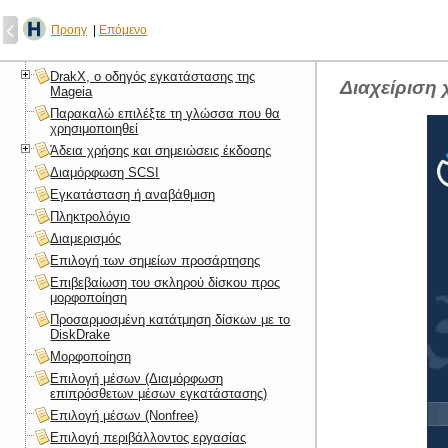
Περιεχόμενα
Αναζήτηση
Προηγ
|
Επόμενο
Επιλογή και χρήση των ISO
DrakX, ο οδηγός εγκατάστασης της
Διαχείριση 
Mageia
Παρακαλώ επιλέξτε τη γλώσσα που θα
χρησιμοποιηθεί
Άδεια χρήσης και σημειώσεις έκδοσης
Διαμόρφωση SCSI
Εγκατάσταση ή αναβάθμιση
Πληκτρολόγιο
Διαμερισμός
Επιλογή των σημείων προσάρτησης
Επιβεβαίωση του σκληρού δίσκου προς
μορφοποίηση
Προσαρμοσμένη κατάτμηση δίσκων με το
DiskDrake
Μορφοποίηση
Επιλογή μέσων (Διαμόρφωση
επιπρόσθετων μέσων εγκατάστασης)
Επιλογή μέσων (Nonfree)
Επιλογή περιβάλλοντος εργασίας