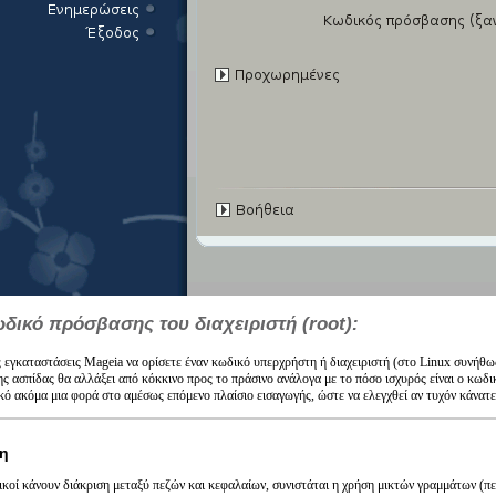
ωδικό πρόσβασης του διαχειριστή (root):
ις εγκαταστάσεις
Mageia
να ορίσετε έναν κωδικό υπερχρήστη ή διαχειριστή (στο Linux συνήθω
ς ασπίδας θα αλλάξει από κόκκινο προς το πράσινο ανάλογα με το πόσο ισχυρός είναι ο κωδικ
κό ακόμα μια φορά στο αμέσως επόμενο πλαίσιο εισαγωγής, ώστε να ελεγχθεί αν τυχόν κάνα
η
ικοί κάνουν διάκριση μεταξύ πεζών και κεφαλαίων, συνιστάται η χρήση μικτών γραμμάτων (π