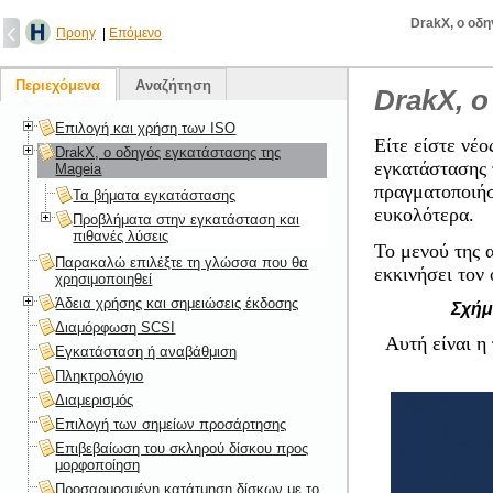
DrakX, ο οδη
Προηγ
|
Επόμενο
Περιεχόμενα
Αναζήτηση
DrakX, ο
Επιλογή και χρήση των ISO
Είτε είστε νέ
DrakX, ο οδηγός εγκατάστασης της
εγκατάστασης 
Mageia
πραγματοποιήσ
Τα βήματα εγκατάστασης
ευκολότερα.
Προβλήματα στην εγκατάσταση και
πιθανές λύσεις
Το μενού της 
Παρακαλώ επιλέξτε τη γλώσσα που θα
εκκινήσει τον 
χρησιμοποιηθεί
Άδεια χρήσης και σημειώσεις έκδοσης
Σχήμ
Διαμόρφωση SCSI
Αυτή είναι η
Εγκατάσταση ή αναβάθμιση
Πληκτρολόγιο
Διαμερισμός
Επιλογή των σημείων προσάρτησης
Επιβεβαίωση του σκληρού δίσκου προς
μορφοποίηση
Προσαρμοσμένη κατάτμηση δίσκων με το