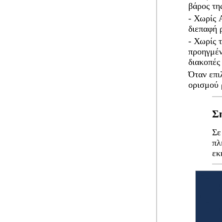
βάρος τη
- Χωρίς 
διεπαφή 
- Χωρίς 
προηγμέν
διακοπές
Όταν επι
ορισμού 
Σ
Σε
πλ
εκ