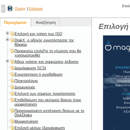
Επιλ
Προηγ
|
Επόμενο
Περιεχόμενα
Αναζήτηση
Επιλογή
Επιλογή και χρήση των ISO
DrakX, ο οδηγός εγκατάστασης της
Mageia
Παρακαλώ επιλέξτε τη γλώσσα που θα
χρησιμοποιηθεί
Άδεια χρήσης και σημειώσεις έκδοσης
Διαμόρφωση SCSI
Εγκατάσταση ή αναβάθμιση
Πληκτρολόγιο
Διαμερισμός
Επιλογή των σημείων προσάρτησης
Επιβεβαίωση του σκληρού δίσκου προς
μορφοποίηση
Προσαρμοσμένη κατάτμηση δίσκων με το
DiskDrake
Μορφοποίηση
Επιλογή μέσων (Διαμόρφωση