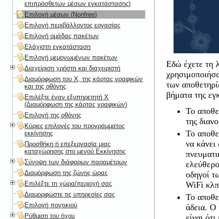
επιπρόσθετων μέσων εγκατάστασης)
Επιλογή μέσων (Nonfree)
Επιλογή περιβάλλοντος εργασίας
Επιλογή ομάδας πακέτων
Ελάχιστη εγκατάσταση
Επιλογή μεμονωμένων πακέτων
Εδώ έχετε τη 
Διαχείριση χρήστη και διαχειριστή
χρησιμοποιήσα
Διαμόρφωση του X, της κάρτας γραφικών
των αποθετηρί
και της οθόνης
βήματα της εγ
Επιλέξτε έναν εξυπηρετητή X
(Διαμόρφωση της κάρτας γραφικών)
Το αποθ
Επιλογή της οθόνης
της διανο
Κύριες επιλογές του προγράμματος
Το αποθ
εκκίνησης
να κάνει
Προσθήκη ή επεξεργασία μιας
καταχώρησης στο μενού Εκκίνησης
πνευματι
Σύνοψη των διάφορων παραμέτρων
ελεύθερο
Διαμόρφωση της ζώνης ώρας
οδηγοί τ
Επιλέξτε τη χώρα/περιοχή σας
WiFi κλπ
Διαμορφώστε τις υπηρεσίες σας
Το αποθ
Επιλογή ποντικιού
άδεια. Ο
Ρύθμιση του ήχου
είναι ότ