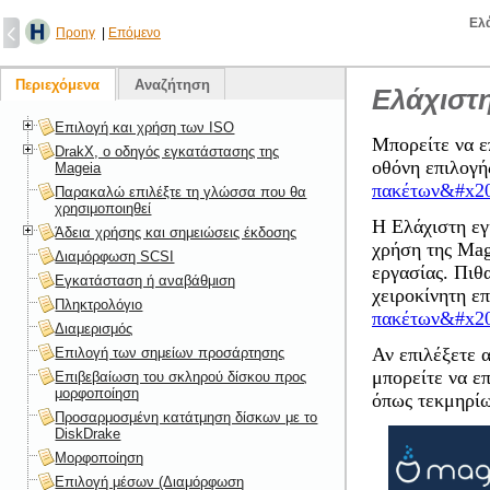
Ελά
Προηγ
|
Επόμενο
Περιεχόμενα
Αναζήτηση
Ελάχιστ
Επιλογή και χρήση των ISO
Μπορείτε να ε
DrakX, ο οδηγός εγκατάστασης της
οθόνη επιλογή
Mageia
πακέτων&#x2
Παρακαλώ επιλέξτε τη γλώσσα που θα
χρησιμοποιηθεί
Η Ελάχιστη εγ
Άδεια χρήσης και σημειώσεις έκδοσης
χρήση της Mag
Διαμόρφωση SCSI
εργασίας. Πιθ
Εγκατάσταση ή αναβάθμιση
χειροκίνητη ε
Πληκτρολόγιο
πακέτων&#x2
Διαμερισμός
Αν επιλέξετε 
Επιλογή των σημείων προσάρτησης
μπορείτε να ε
Επιβεβαίωση του σκληρού δίσκου προς
μορφοποίηση
όπως τεκμηρίω
Προσαρμοσμένη κατάτμηση δίσκων με το
DiskDrake
Μορφοποίηση
Επιλογή μέσων (Διαμόρφωση