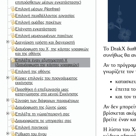
επιπρόσθετων μέσων εγκατάστασης)
Επιλογή μέσων (Nonfree)
Επιλογή περιβάλλοντος εργασίας
Επιλογή ομάδας πακέτων
Ελάχιστη εγκατάσταση
Επιλογή μεμονωμένων πακέτων
Διαχείριση χρήστη και διαχειριστή
Το DrakX διαθ
Διαμόρφωση του X, της κάρτας γραφικών
και της οθόνης
συνήθως θα αν
Επιλέξτε έναν εξυπηρετητή X
Αν το πρόγραμ
(Διαμόρφωση της κάρτας γραφικών)
γνωρίζετε τον 
Επιλογή της οθόνης
Κύριες επιλογές του προγράμματος
κατασκε
εκκίνησης
έπειτα τ
Προσθήκη ή επεξεργασία μιας
καταχώρησης στο μενού Εκκίνησης
και τον 
Σύνοψη των διάφορων παραμέτρων
Αν δεν μπορεί
Διαμόρφωση της ζώνης ώρας
βρίσκεται ακό
Επιλέξτε τη χώρα/περιοχή σας
βρείτε έναν κ
Διαμορφώστε τις υπηρεσίες σας
Επιλογή ποντικιού
Η λίστα του X
Ρύθμιση του ήχου
κώδικα οδηγού