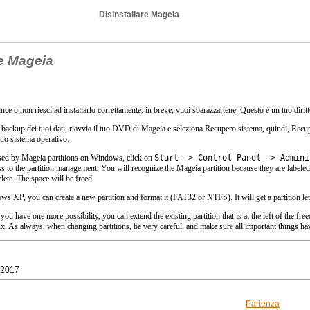
Disinstallare Mageia
re Mageia
ce o non riesci ad installarlo correttamente, in breve, vuoi sbarazzartene. Questo è un tuo dirit
backup dei tuoi dati, riavvia il tuo DVD di Mageia e seleziona Recupero sistema, quindi, Rec
 tuo sistema operativo.
used by Mageia partitions on Windows, click on
Start -> Control Panel -> Admini
s to the partition management. You will recognize the Mageia partition because they are labele
lete
. The space will be freed.
s XP, you can create a new partition and format it (FAT32 or NTFS). It will get a partition lett
you have one more possibility, you can extend the existing partition that is at the left of the fre
. As always, when changing partitions, be very careful, and make sure all important things ha
/2017
Partenza