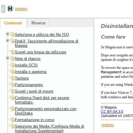
Indietro
Contenuti
Ricerca
Disinstalla
Seleziona e utilizza dei file ISO
Come fare
DrakX, l'assistente all'installazione di
Mageia
Se Mageia non ti convin
Scegli una lingua da utilizzare
Dopo aver eseguito un 
Note di rilascio
opzione di scegliere il
Installa SCSI
To recover the space 
Installa o aggiorna
Management
to acces
partitions and select
De
Tastiera
Partizionamento
If you are using Window
Scegli i punti di mount
If you have Vista or 7, 
both windows and linux
Conferma l'hard disk per essere
formattato.
© Mageia
Partizionamento personalizzato con
CC BY-SA 3.0
DiskDrake
Uploaded on 14/07
Formattazione in corso
Indietro
Selezione dei Media (Configura Media di
Installazione Supplementari)