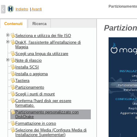
Partizionamento
Indietro
|
Avanti
Contenuti
Ricerca
Partizio
Seleziona e utilizza dei file ISO
DrakX, l'assistente all'installazione di
Mageia
Scegli una lingua da utilizzare
Note di rilascio
Installa SCSI
Installa o aggiorna
Tastiera
Partizionamento
Scegli i punti di mount
Conferma l'hard disk per essere
formattato.
Partizionamento personalizzato con
DiskDrake
Formattazione in corso
Selezione dei Media (Configura Media di
Installazione Supplementari)