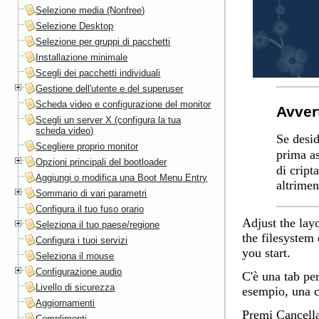
Selezione media (Nonfree)
Selezione Desktop
Selezione per gruppi di pacchetti
Installazione minimale
Scegli dei pacchetti individuali
Gestione dell'utente e del superuser
Scheda video e configurazione del monitor
Avver
Scegli un server X (configura la tua
scheda video)
Se desid
Scegliere proprio monitor
prima as
Opzioni principali del bootloader
di cript
Aggiungi o modifica una Boot Menu Entry
altrimen
Sommario di vari parametri
Configura il tuo fuso orario
Adjust the lay
Seleziona il tuo paese/regione
the filesystem 
Configura i tuoi servizi
you start.
Seleziona il mouse
Configurazione audio
C'è una tab per
Livello di sicurezza
esempio, una c
Aggiornamenti
Premi
Cancella
Complimenti