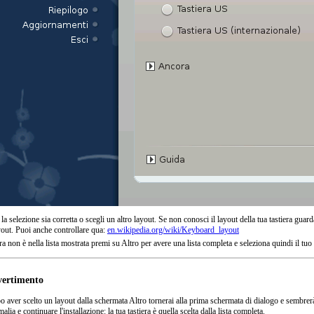
la selezione sia corretta o scegli un altro layout. Se non conosci il layout della tua tastiera guard
ayout. Puoi anche controllare qua:
en.wikipedia.org/wiki/Keyboard_layout
era non è nella lista mostrata premi su
Altro
per avere una lista completa e seleziona quindi il tuo
vertimento
 aver scelto un layout dalla schermata
Altro
tornerai alla prima schermata di dialogo e sembrerà 
alia e continuare l'installazione: la tua tastiera è quella scelta dalla lista completa.