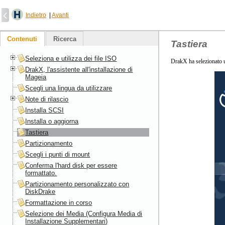
Indietro
|
Avanti
Contenuti
Ricerca
Tastiera
Seleziona e utilizza dei file ISO
DrakX ha selezionato un
DrakX, l'assistente all'installazione di
Mageia
Scegli una lingua da utilizzare
Note di rilascio
Installa SCSI
Installa o aggiorna
Tastiera
Partizionamento
Scegli i punti di mount
Conferma l'hard disk per essere
formattato.
Partizionamento personalizzato con
DiskDrake
Formattazione in corso
Selezione dei Media (Configura Media di
Installazione Supplementari)