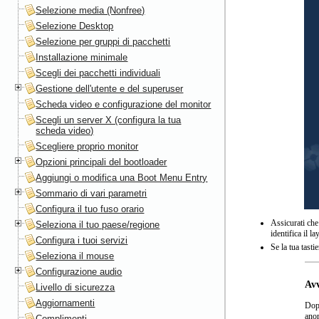
Selezione media (Nonfree)
Selezione Desktop
Selezione per gruppi di pacchetti
Installazione minimale
Scegli dei pacchetti individuali
Gestione dell'utente e del superuser
Scheda video e configurazione del monitor
Scegli un server X (configura la tua
scheda video)
Scegliere proprio monitor
Opzioni principali del bootloader
Aggiungi o modifica una Boot Menu Entry
Sommario di vari parametri
Configura il tuo fuso orario
Assicurati che 
Seleziona il tuo paese/regione
identifica il l
Configura i tuoi servizi
Se la tua tasti
Seleziona il mouse
Configurazione audio
Av
Livello di sicurezza
Aggiornamenti
Dopo
anom
Complimenti