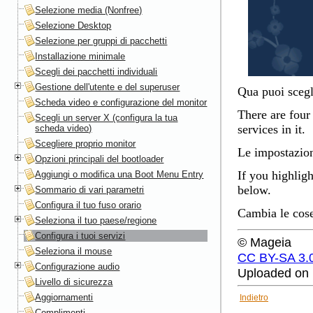
Selezione media (Nonfree)
Selezione Desktop
Selezione per gruppi di pacchetti
Installazione minimale
Scegli dei pacchetti individuali
Gestione dell'utente e del superuser
Qua puoi scegli
Scheda video e configurazione del monitor
There are four 
Scegli un server X (configura la tua
services in it.
scheda video)
Scegliere proprio monitor
Le impostazio
Opzioni principali del bootloader
If you highlig
Aggiungi o modifica una Boot Menu Entry
below.
Sommario di vari parametri
Configura il tuo fuso orario
Cambia le cose
Seleziona il tuo paese/regione
Configura i tuoi servizi
© Mageia
Seleziona il mouse
CC BY-SA 3.
Configurazione audio
Uploaded on 
Livello di sicurezza
Aggiornamenti
Indietro
Complimenti