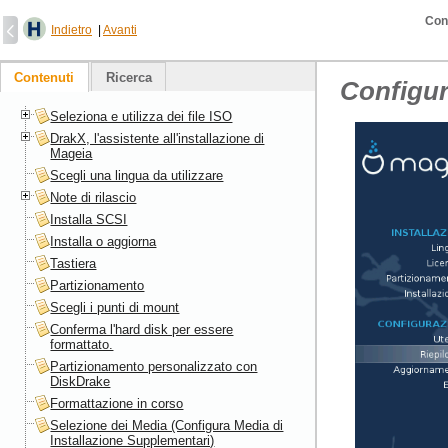
Conf
Indietro
|
Avanti
Contenuti
Ricerca
Configura
Seleziona e utilizza dei file ISO
DrakX, l'assistente all'installazione di
Mageia
Scegli una lingua da utilizzare
Note di rilascio
Installa SCSI
Installa o aggiorna
Tastiera
Partizionamento
Scegli i punti di mount
Conferma l'hard disk per essere
formattato.
Partizionamento personalizzato con
DiskDrake
Formattazione in corso
Selezione dei Media (Configura Media di
Installazione Supplementari)