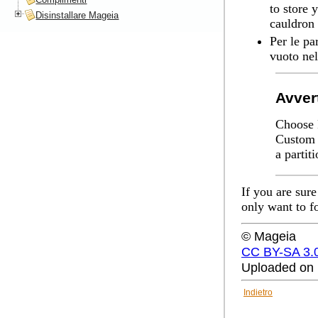
to store 
Disinstallare Mageia
cauldron 
Per le pa
vuoto ne
Avver
Choose
Custom d
a partit
If you are sure
only want to f
© Mageia
CC BY-SA 3.
Uploaded on 
Indietro