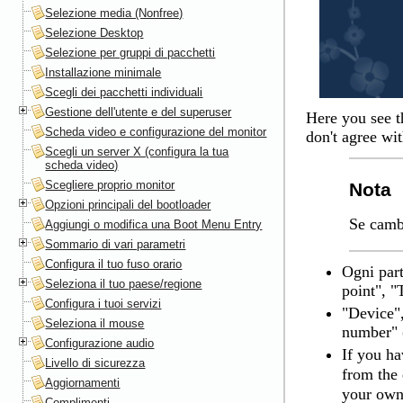
Selezione media (Nonfree)
Selezione Desktop
Selezione per gruppi di pacchetti
Installazione minimale
Scegli dei pacchetti individuali
Gestione dell'utente e del superuser
Here you see t
Scheda video e configurazione del monitor
don't agree wi
Scegli un server X (configura la tua
scheda video)
Scegliere proprio monitor
Nota
Opzioni principali del bootloader
Se cambi
Aggiungi o modifica una Boot Menu Entry
Sommario di vari parametri
Configura il tuo fuso orario
Ogni part
Seleziona il tuo paese/regione
point", "
Configura i tuoi servizi
"Device",
Seleziona il mouse
number" 
Configurazione audio
If you ha
Livello di sicurezza
from the
Aggiornamenti
your own
Complimenti