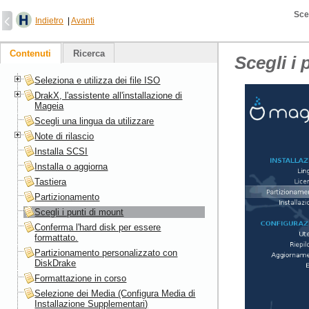
Sceg
Indietro
|
Avanti
Contenuti
Ricerca
Scegli i
Seleziona e utilizza dei file ISO
DrakX, l'assistente all'installazione di
Mageia
Scegli una lingua da utilizzare
Note di rilascio
Installa SCSI
Installa o aggiorna
Tastiera
Partizionamento
Scegli i punti di mount
Conferma l'hard disk per essere
formattato.
Partizionamento personalizzato con
DiskDrake
Formattazione in corso
Selezione dei Media (Configura Media di
Installazione Supplementari)