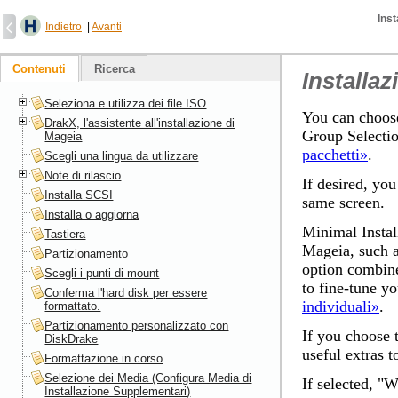
Inst
Indietro
|
Avanti
Contenuti
Ricerca
Installa
Seleziona e utilizza dei file ISO
You can choose
DrakX, l'assistente all'installazione di
Group Selectio
Mageia
pacchetti»
.
Scegli una lingua da utilizzare
Note di rilascio
If desired, you
Installa SCSI
same screen.
Installa o aggiorna
Minimal Install
Tastiera
Mageia
, such 
Partizionamento
option combine
Scegli i punti di mount
to fine-tune yo
Conferma l'hard disk per essere
individuali»
.
formattato.
Partizionamento personalizzato con
If you choose t
DiskDrake
useful extras 
Formattazione in corso
Selezione dei Media (Configura Media di
If selected, "
Installazione Supplementari)